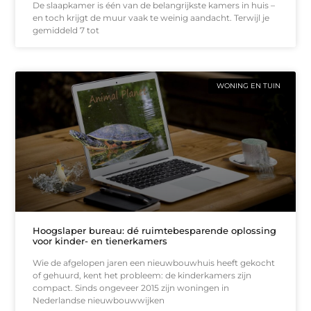
De slaapkamer is één van de belangrijkste kamers in huis –
en toch krijgt de muur vaak te weinig aandacht. Terwijl je
gemiddeld 7 tot
WONING EN TUIN
Hoogslaper bureau: dé ruimtebesparende oplossing
voor kinder- en tienerkamers
Wie de afgelopen jaren een nieuwbouwhuis heeft gekocht
of gehuurd, kent het probleem: de kinderkamers zijn
compact. Sinds ongeveer 2015 zijn woningen in
Nederlandse nieuwbouwwijken