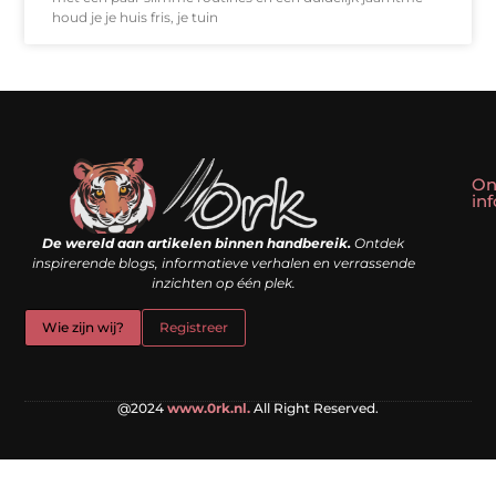
houd je je huis fris, je tuin
On
in
Linkbuilding kopen: slim shortcut of riskante valkuil?
Geld verdienen met een website: droom of doe-het-zelf realiteit?
De wereld aan artikelen binnen handbereik.
Ontdek
inspirerende blogs, informatieve verhalen en verrassende
inzichten op één plek.
Wie zijn wij?
Registreer
@2024
www.0rk.nl.
All Right Reserved.