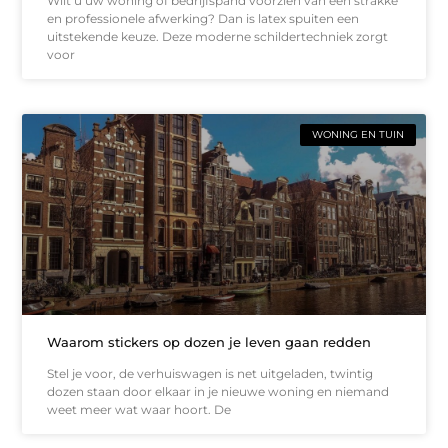
Wilt u uw woning of bedrijfspand voorzien van een strakke
en professionele afwerking? Dan is latex spuiten een
uitstekende keuze. Deze moderne schildertechniek zorgt
voor
WONING EN TUIN
Waarom stickers op dozen je leven gaan redden
Stel je voor, de verhuiswagen is net uitgeladen, twintig
dozen staan door elkaar in je nieuwe woning en niemand
weet meer wat waar hoort. De