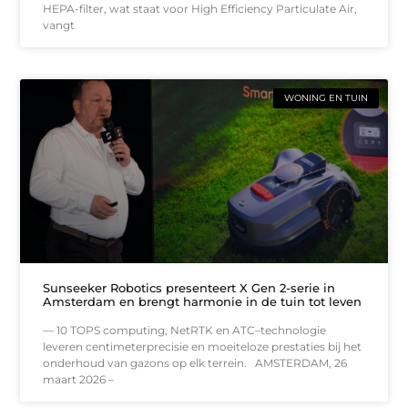
HEPA-filter, wat staat voor High Efficiency Particulate Air,
vangt
WONING EN TUIN
Sunseeker Robotics presenteert X Gen 2-serie in
Amsterdam en brengt harmonie in de tuin tot leven
— 10 TOPS computing, NetRTK en ATC–technologie
leveren centimeterprecisie en moeiteloze prestaties bij het
onderhoud van gazons op elk terrein. AMSTERDAM, 26
maart 2026 –