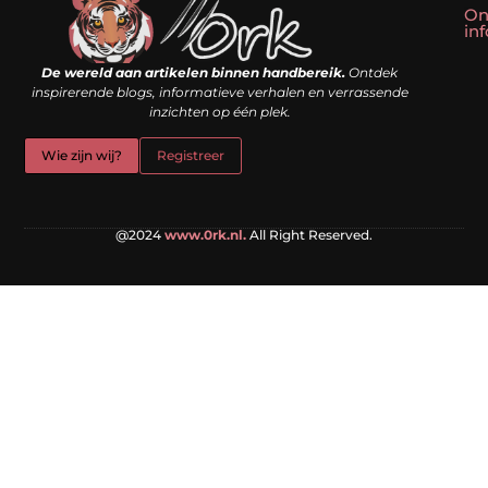
On
in
Linkbuilding kopen: slim shortcut of riskante valkuil?
Geld verdienen met een website: droom of doe-het-zelf realiteit?
De wereld aan artikelen binnen handbereik.
Ontdek
inspirerende blogs, informatieve verhalen en verrassende
inzichten op één plek.
Wie zijn wij?
Registreer
@2024
www.0rk.nl.
All Right Reserved.