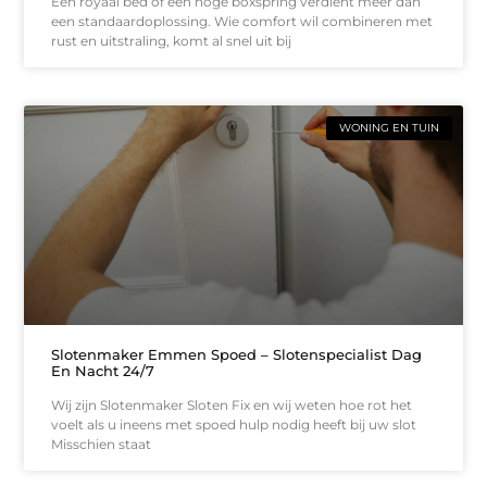
Een royaal bed of een hoge boxspring verdient meer dan
een standaardoplossing. Wie comfort wil combineren met
rust en uitstraling, komt al snel uit bij
WONING EN TUIN
Slotenmaker Emmen Spoed – Slotenspecialist Dag
En Nacht 24/7
Wij zijn Slotenmaker Sloten Fix en wij weten hoe rot het
voelt als u ineens met spoed hulp nodig heeft bij uw slot
Misschien staat