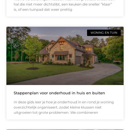
hal die niet meer dichtslibt, een keuken die sneller “klaar”
is, of een tuinpad dat weer prettig
WONING EN TUIN
Stappenplan voor onderhoud in huis en buiten
In deze gids leer je hoe je onderhoud in en rond je woning
overzichtelijk organiseert, zodat kleine klussen niet
uitgroeien tot grote problemen. We combineren