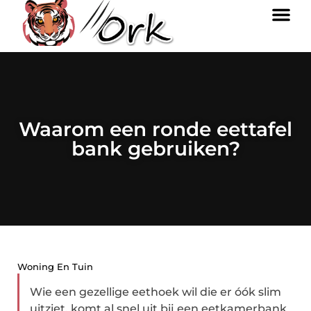
Waarom een ronde eettafel
bank gebruiken?
Woning En Tuin
Wie een gezellige eethoek wil die er óók slim
uitziet, komt al snel uit bij een eetkamerbank