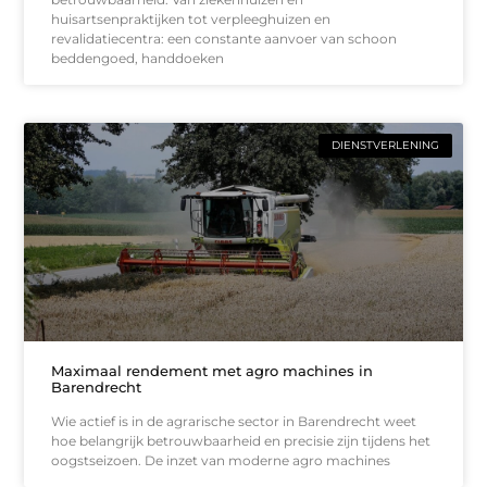
huisartsenpraktijken tot verpleeghuizen en
revalidatiecentra: een constante aanvoer van schoon
beddengoed, handdoeken
DIENSTVERLENING
Maximaal rendement met agro machines in
Barendrecht
Wie actief is in de agrarische sector in Barendrecht weet
hoe belangrijk betrouwbaarheid en precisie zijn tijdens het
oogstseizoen. De inzet van moderne agro machines