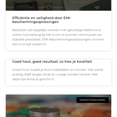
Efficiëntie en veiligheid door EMI-
beschermingsoplossingen
Bedrijven die dagelijks werken met gevoelige elektronica
weten hoe belangrijk het is om te kunnen vertrouwen op
stabiele prestaties. EMI-beschermingsoplossingen vormen
een cruciaal wapen in
Goed hout, goed resultaat: zo kies je kwaliteit
Goed hout maakt je klus makkelijker en mooier. Het werkt
prettig, blijft langer strak en vraagt minder herstel. Met
deze tips koop je gericht in
DIENSTVERLENING