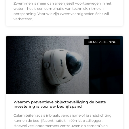
Zwemmen is meer dan alleen jezelf voortbewegen in het
water—het is een combinatie van techniek, ritme en
ontspanning. Voor wie zijn zwemvaardigheden écht wil
verbeteren,
DIENSTVERLENING
Waarom preventieve objectbeveiliging de beste
investering is voor uw bedrijfspand
Calamiteiten zoals inbraak, vandalisme of brandstichting
kunnen de bedrijfscontinuïteit in één klap stilleggen.
Hoewel veel ondernemers vertrouwen op camera’s en