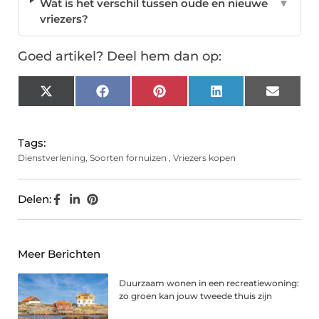
Wat is het verschil tussen oude en nieuwe
▼
vriezers?
Goed artikel? Deel hem dan op:
X
Facebook
Pinterest
LinkedIn
Email
(Twitter)
Tags:
Dienstverlening
,
Soorten fornuizen
,
Vriezers kopen
Delen:
Meer Berichten
Duurzaam wonen in een recreatiewoning:
zo groen kan jouw tweede thuis zijn