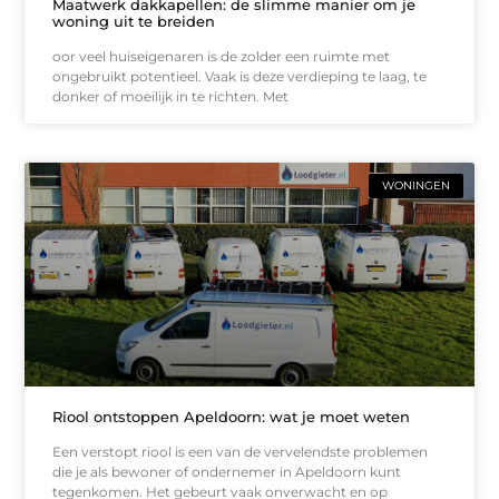
Maatwerk dakkapellen: de slimme manier om je
woning uit te breiden
oor veel huiseigenaren is de zolder een ruimte met
ongebruikt potentieel. Vaak is deze verdieping te laag, te
donker of moeilijk in te richten. Met
WONINGEN
Riool ontstoppen Apeldoorn: wat je moet weten
Een verstopt riool is een van de vervelendste problemen
die je als bewoner of ondernemer in Apeldoorn kunt
tegenkomen. Het gebeurt vaak onverwacht en op