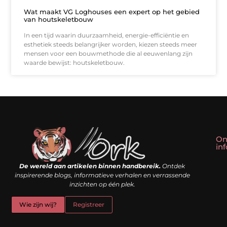
Wat maakt VG Loghouses een expert op het gebied
van houtskeletbouw
In een tijd waarin duurzaamheid, energie-efficiëntie en
esthetiek steeds belangrijker worden, kiezen steeds meer
mensen voor een bouwmethode die al eeuwenlang zijn
waarde bewijst: houtskeletbouw.
On
in
Linkbuilding kopen: slim shortcut of riskante valkuil?
Geld verdienen met een website: droom of doe-het-zelf realiteit?
De wereld aan artikelen binnen handbereik.
Ontdek
inspirerende blogs, informatieve verhalen en verrassende
inzichten op één plek.
Wie zijn wij?
Registreer