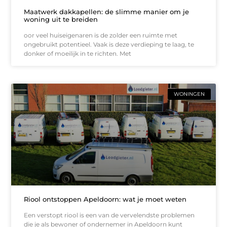
Maatwerk dakkapellen: de slimme manier om je
woning uit te breiden
oor veel huiseigenaren is de zolder een ruimte met
ongebruikt potentieel. Vaak is deze verdieping te laag, te
donker of moeilijk in te richten. Met
WONINGEN
Riool ontstoppen Apeldoorn: wat je moet weten
Een verstopt riool is een van de vervelendste problemen
die je als bewoner of ondernemer in Apeldoorn kunt