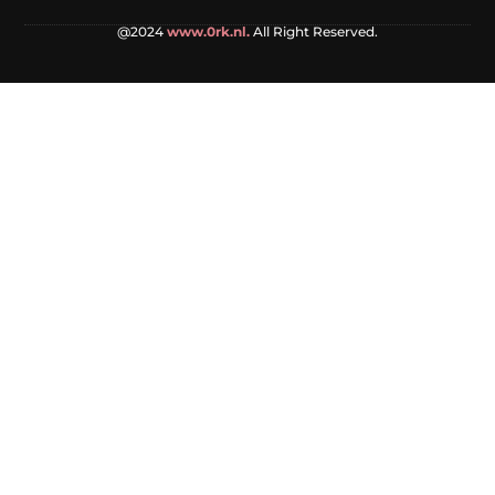
@2024
www.0rk.nl.
All Right Reserved.