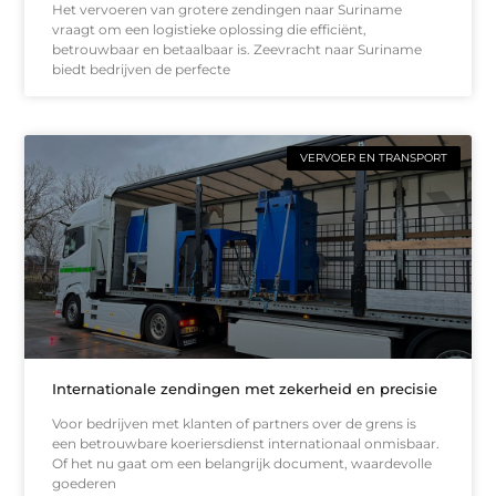
Het vervoeren van grotere zendingen naar Suriname
vraagt om een logistieke oplossing die efficiënt,
betrouwbaar en betaalbaar is. Zeevracht naar Suriname
biedt bedrijven de perfecte
VERVOER EN TRANSPORT
Internationale zendingen met zekerheid en precisie
Voor bedrijven met klanten of partners over de grens is
een betrouwbare koeriersdienst internationaal onmisbaar.
Of het nu gaat om een belangrijk document, waardevolle
goederen