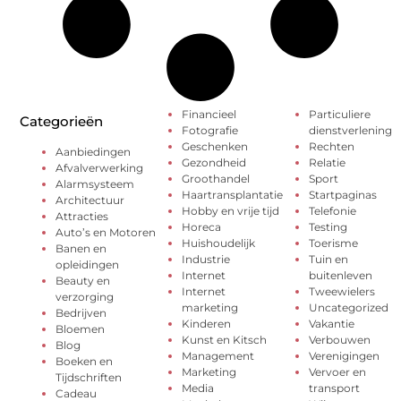
Financieel
Particuliere
Categorieën
Fotografie
dienstverlening
Geschenken
Rechten
Aanbiedingen
Gezondheid
Relatie
Afvalverwerking
Groothandel
Sport
Alarmsysteem
Haartransplantatie
Startpaginas
Architectuur
Hobby en vrije tijd
Telefonie
Attracties
Horeca
Testing
Auto’s en Motoren
Huishoudelijk
Toerisme
Banen en
Industrie
Tuin en
opleidingen
Internet
buitenleven
Beauty en
Internet
Tweewielers
verzorging
marketing
Uncategorized
Bedrijven
Kinderen
Vakantie
Bloemen
Kunst en Kitsch
Verbouwen
Blog
Management
Verenigingen
Boeken en
Marketing
Vervoer en
Tijdschriften
Media
transport
Cadeau