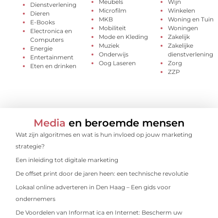
Meubels
Wijn
Dienstverlening
Microfilm
Winkelen
Dieren
MKB
Woning en Tuin
E-Books
Mobiliteit
Woningen
Electronica en
Mode en Kleding
Zakelijk
Computers
Muziek
Zakelijke
Energie
Onderwijs
dienstverlening
Entertainment
Oog Laseren
Zorg
Eten en drinken
ZZP
Media
en beroemde mensen
Wat zijn algoritmes en wat is hun invloed op jouw marketing
strategie?
Een inleiding tot digitale marketing
De offset print door de jaren heen: een technische revolutie
Lokaal online adverteren in Den Haag – Een gids voor
ondernemers
De Voordelen van Informat ica en Internet: Bescherm uw