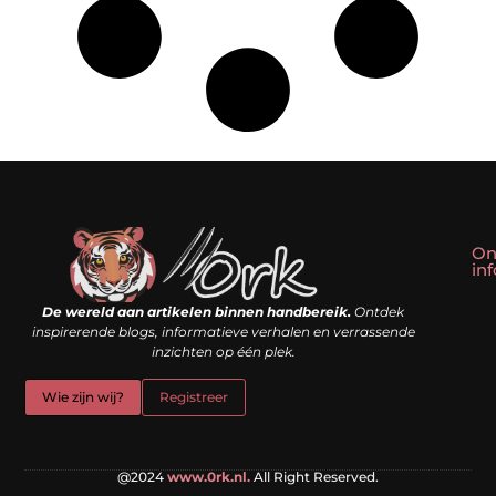
On
in
Linkbuilding kopen: slim shortcut of riskante valkuil?
Geld verdienen met een website: droom of doe-het-zelf realiteit?
De wereld aan artikelen binnen handbereik.
Ontdek
inspirerende blogs, informatieve verhalen en verrassende
inzichten op één plek.
Wie zijn wij?
Registreer
@2024
www.0rk.nl.
All Right Reserved.