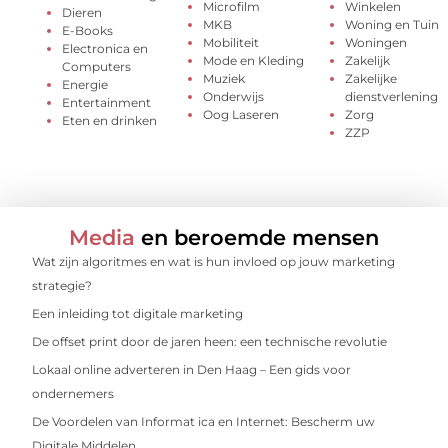
Microfilm
Winkelen
Dieren
MKB
Woning en Tuin
E-Books
Mobiliteit
Woningen
Electronica en
Mode en Kleding
Zakelijk
Computers
Muziek
Zakelijke
Energie
Onderwijs
dienstverlening
Entertainment
Oog Laseren
Zorg
Eten en drinken
ZZP
Media
en beroemde mensen
Wat zijn algoritmes en wat is hun invloed op jouw marketing
strategie?
Een inleiding tot digitale marketing
De offset print door de jaren heen: een technische revolutie
Lokaal online adverteren in Den Haag – Een gids voor
ondernemers
De Voordelen van Informat ica en Internet: Bescherm uw
Digitale Middelen