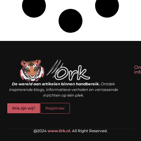
On
in
Linkbuilding kopen: slim shortcut of riskante valkuil?
Geld verdienen met een website: droom of doe-het-zelf realiteit?
De wereld aan artikelen binnen handbereik.
Ontdek
inspirerende blogs, informatieve verhalen en verrassende
inzichten op één plek.
Wie zijn wij?
Registreer
@2024
www.0rk.nl.
All Right Reserved.