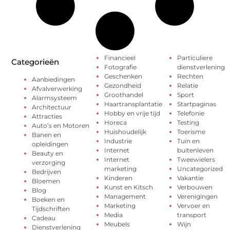
Financieel
Particuliere
Categorieën
Fotografie
dienstverlening
Geschenken
Rechten
Aanbiedingen
Gezondheid
Relatie
Afvalverwerking
Groothandel
Sport
Alarmsysteem
Haartransplantatie
Startpaginas
Architectuur
Hobby en vrije tijd
Telefonie
Attracties
Horeca
Testing
Auto’s en Motoren
Huishoudelijk
Toerisme
Banen en
Industrie
Tuin en
opleidingen
Internet
buitenleven
Beauty en
Internet
Tweewielers
verzorging
marketing
Uncategorized
Bedrijven
Kinderen
Vakantie
Bloemen
Kunst en Kitsch
Verbouwen
Blog
Management
Verenigingen
Boeken en
Marketing
Vervoer en
Tijdschriften
Media
transport
Cadeau
Meubels
Wijn
Dienstverlening