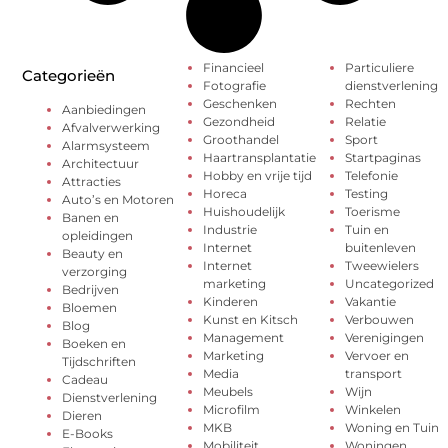
Financieel
Particuliere
Categorieën
Fotografie
dienstverlening
Geschenken
Rechten
Aanbiedingen
Gezondheid
Relatie
Afvalverwerking
Groothandel
Sport
Alarmsysteem
Haartransplantatie
Startpaginas
Architectuur
Hobby en vrije tijd
Telefonie
Attracties
Horeca
Testing
Auto’s en Motoren
Huishoudelijk
Toerisme
Banen en
Industrie
Tuin en
opleidingen
Internet
buitenleven
Beauty en
Internet
Tweewielers
verzorging
marketing
Uncategorized
Bedrijven
Kinderen
Vakantie
Bloemen
Kunst en Kitsch
Verbouwen
Blog
Management
Verenigingen
Boeken en
Marketing
Vervoer en
Tijdschriften
Media
transport
Cadeau
Meubels
Wijn
Dienstverlening
Microfilm
Winkelen
Dieren
MKB
Woning en Tuin
E-Books
Mobiliteit
Woningen