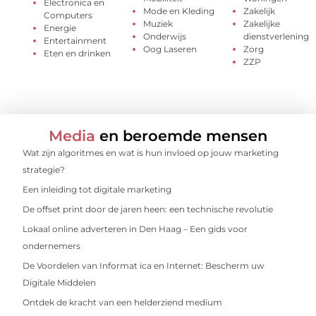
Electronica en
Mode en Kleding
Zakelijk
Computers
Muziek
Zakelijke
Energie
Onderwijs
dienstverlening
Entertainment
Oog Laseren
Zorg
Eten en drinken
ZZP
Media
en beroemde mensen
Wat zijn algoritmes en wat is hun invloed op jouw marketing
strategie?
Een inleiding tot digitale marketing
De offset print door de jaren heen: een technische revolutie
Lokaal online adverteren in Den Haag – Een gids voor
ondernemers
De Voordelen van Informat ica en Internet: Bescherm uw
Digitale Middelen
Ontdek de kracht van een helderziend medium