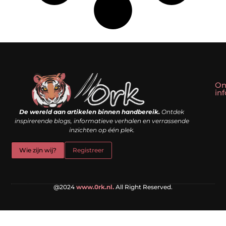
On
in
Linkbuilding kopen: slim shortcut of riskante valkuil?
Geld verdienen met een website: droom of doe-het-zelf realiteit?
De wereld aan artikelen binnen handbereik.
Ontdek
inspirerende blogs, informatieve verhalen en verrassende
inzichten op één plek.
Wie zijn wij?
Registreer
@2024
www.0rk.nl.
All Right Reserved.