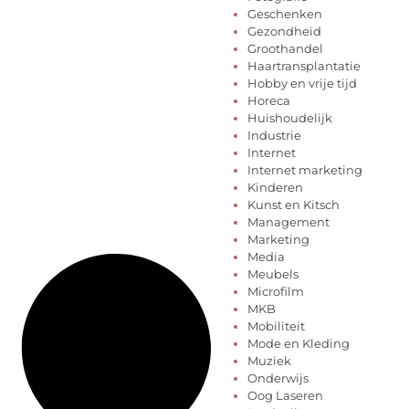
Geschenken
Gezondheid
Groothandel
Haartransplantatie
Hobby en vrije tijd
Horeca
Huishoudelijk
Industrie
Internet
Internet marketing
Kinderen
Kunst en Kitsch
Management
Marketing
Media
Meubels
Microfilm
MKB
Mobiliteit
Mode en Kleding
Muziek
Onderwijs
Oog Laseren