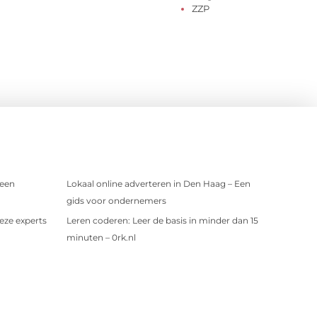
ZZP
 een
Lokaal online adverteren in Den Haag – Een
gids voor ondernemers
eze experts
Leren coderen: Leer de basis in minder dan 15
minuten – 0rk.nl