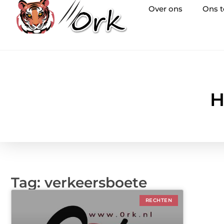
Over ons
Ons 
H
Tag: verkeersboete
RECHTEN