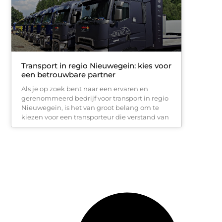
Transport in regio Nieuwegein: kies voor
een betrouwbare partner
Als je op zoek bent naar een ervaren en
gerenommeerd bedrijf voor transport in regio
Nieuwegein, is het van groot belang om te
kiezen voor een transporteur die verstand van