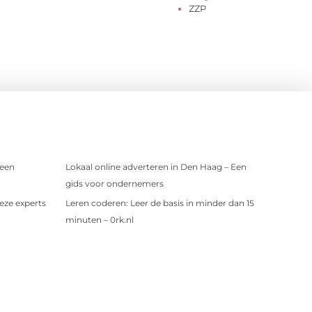
ZZP
 een
Lokaal online adverteren in Den Haag – Een
gids voor ondernemers
eze experts
Leren coderen: Leer de basis in minder dan 15
minuten – 0rk.nl