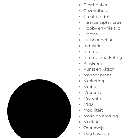
Geschenken
Gezondheid
Groothandel
Haartransplantatie
Hobby en vrije tijd
Horeca
Huishoudelijk
Industrie
Internet
Internet marketing
Kinderen
Kunst en Kitsch
Management
Marketing
Media
Meubels
Microfilm
MKB
Mobiliteit
Mode en Kleding
Muziek
Onderwijs
Oog Laseren