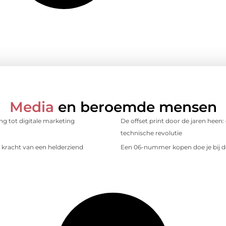
Media
en beroemde mensen
ing tot digitale marketing
De offset print door de jaren heen:
technische revolutie
kracht van een helderziend
Een 06-nummer kopen doe je bij d