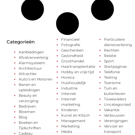
Financieel
Particuliere
Categorieën
Fotografie
dienstverlening
Geschenken
Rechten
Aanbiedingen
Gezondheid
Relatie
Afvalverwerking
Groothandel
Sport
Alarmsysteem
Haartransplantatie
Startpaginas
Architectuur
Hobby en vrije tijd
Telefonie
Attracties
Horeca
Testing
Auto’s en Motoren
Huishoudelijk
Toerisme
Banen en
Industrie
Tuin en
opleidingen
Internet
buitenleven
Beauty en
Internet
Tweewielers
verzorging
marketing
Uncategorized
Bedrijven
Kinderen
Vakantie
Bloemen
Kunst en Kitsch
Verbouwen
Blog
Management
Verenigingen
Boeken en
Marketing
Vervoer en
Tijdschriften
Media
transport
Cadeau