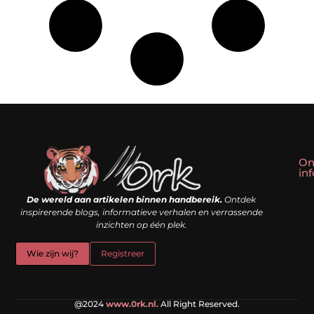
On
in
Linkbuilding kopen: slim shortcut of riskante valkuil?
Geld verdienen met een website: droom of doe-het-zelf realiteit?
De wereld aan artikelen binnen handbereik.
Ontdek
inspirerende blogs, informatieve verhalen en verrassende
inzichten op één plek.
Wie zijn wij?
Registreer
@2024
www.0rk.nl.
All Right Reserved.