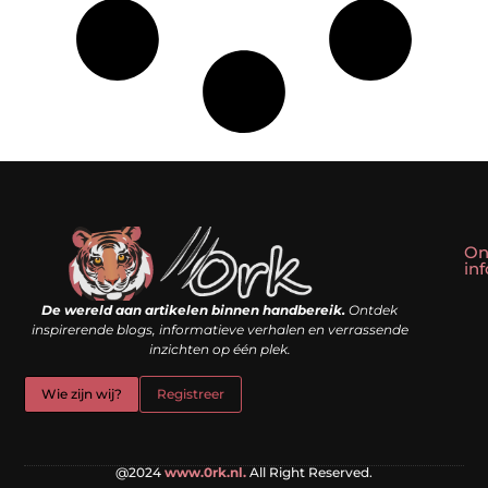
On
in
Linkbuilding kopen: slim shortcut of riskante valkuil?
Geld verdienen met een website: droom of doe-het-zelf realiteit?
De wereld aan artikelen binnen handbereik.
Ontdek
inspirerende blogs, informatieve verhalen en verrassende
inzichten op één plek.
Wie zijn wij?
Registreer
@2024
www.0rk.nl.
All Right Reserved.