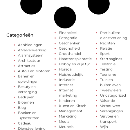
Financieel
Particuliere
Categorieën
Fotografie
dienstverlening
Geschenken
Rechten
Aanbiedingen
Gezondheid
Relatie
Afvalverwerking
Groothandel
Sport
Alarmsysteem
Haartransplantatie
Startpaginas
Architectuur
Hobby en vrije tijd
Telefonie
Attracties
Horeca
Testing
Auto’s en Motoren
Huishoudelijk
Toerisme
Banen en
Industrie
Tuin en
opleidingen
Internet
buitenleven
Beauty en
Internet
Tweewielers
verzorging
marketing
Uncategorized
Bedrijven
Kinderen
Vakantie
Bloemen
Kunst en Kitsch
Verbouwen
Blog
Management
Verenigingen
Boeken en
Marketing
Vervoer en
Tijdschriften
Media
transport
Cadeau
Meubels
Wijn
Dienstverlening