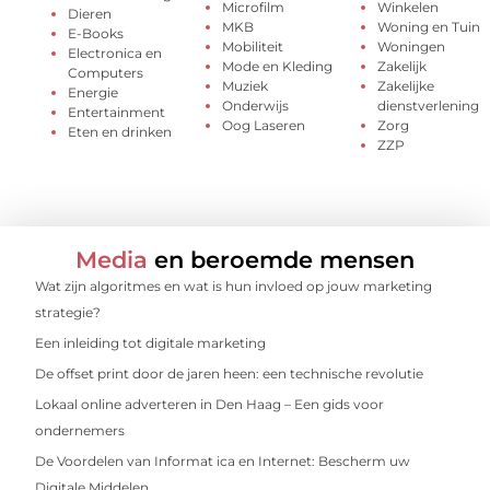
Microfilm
Winkelen
Dieren
MKB
Woning en Tuin
E-Books
Mobiliteit
Woningen
Electronica en
Mode en Kleding
Zakelijk
Computers
Muziek
Zakelijke
Energie
Onderwijs
dienstverlening
Entertainment
Oog Laseren
Zorg
Eten en drinken
ZZP
Media
en beroemde mensen
Wat zijn algoritmes en wat is hun invloed op jouw marketing
strategie?
Een inleiding tot digitale marketing
De offset print door de jaren heen: een technische revolutie
Lokaal online adverteren in Den Haag – Een gids voor
ondernemers
De Voordelen van Informat ica en Internet: Bescherm uw
Digitale Middelen