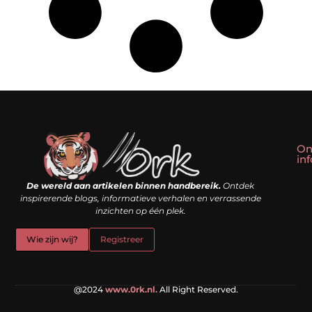
On
in
Linkbuilding kopen: slim shortcut of riskante valkuil?
Geld verdienen met een website: droom of doe-het-zelf realiteit?
De wereld aan artikelen binnen handbereik.
Ontdek
inspirerende blogs, informatieve verhalen en verrassende
inzichten op één plek.
Wie zijn wij?
Registreer
@2024
www.0rk.nl.
All Right Reserved.