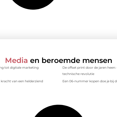
Media
en beroemde mensen
ing tot digitale marketing
De offset print door de jaren heen:
technische revolutie
kracht van een helderziend
Een 06-nummer kopen doe je bij d