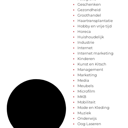
Geschenken
Gezondheid
Groothandel
Haartransplantatie
Hobby en vrije tijd
Horeca
Huishoudelijk
Industrie
Internet
Internet marketing
Kinderen
Kunst en Kitsch
Management
Marketing
Media
Meubels
Microfilm
MKB
Mobiliteit
Mode en Kleding
Muziek
Onderwijs
Oog Laseren