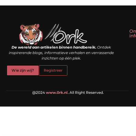
On
in
Linkbuilding kopen: slim shortcut of riskante valkuil?
Geld verdienen met een website: droom of doe-het-zelf realiteit?
De wereld aan artikelen binnen handbereik.
Ontdek
inspirerende blogs, informatieve verhalen en verrassende
inzichten op één plek.
Wie zijn wij?
Registreer
@2024
www.0rk.nl.
All Right Reserved.