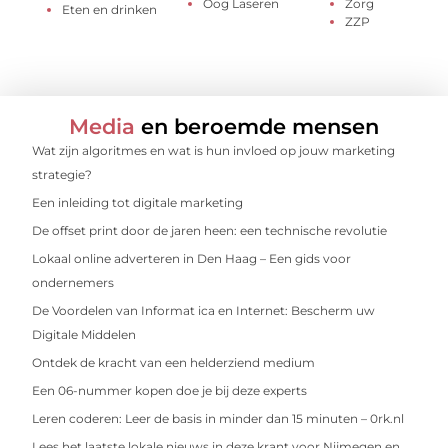
Oog Laseren
Zorg
Eten en drinken
ZZP
Media
en beroemde mensen
Wat zijn algoritmes en wat is hun invloed op jouw marketing
strategie?
Een inleiding tot digitale marketing
De offset print door de jaren heen: een technische revolutie
Lokaal online adverteren in Den Haag – Een gids voor
ondernemers
De Voordelen van Informat ica en Internet: Bescherm uw
Digitale Middelen
Ontdek de kracht van een helderziend medium
Een 06-nummer kopen doe je bij deze experts
Leren coderen: Leer de basis in minder dan 15 minuten – 0rk.nl
Lees het laatste lokale nieuws in deze krant voor Nijmegen en