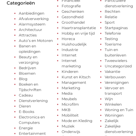
Financieel
Particuliere
Categorieën
Fotografie
dienstverlening
Geschenken
Rechten
Aanbiedingen
Gezondheid
Relatie
Afvalverwerking
Groothandel
Sport
Alarmsysteem
Haartransplantatie
Startpaginas
Architectuur
Hobby en vrije tijd
Telefonie
Attracties
Horeca
Testing
Auto’s en Motoren
Huishoudelijk
Toerisme
Banen en
Industrie
Tuin en
opleidingen
Internet
buitenleven
Beauty en
Internet
Tweewielers
verzorging
marketing
Uncategorized
Bedrijven
Kinderen
Vakantie
Bloemen
Kunst en Kitsch
Verbouwen
Blog
Management
Verenigingen
Boeken en
Marketing
Vervoer en
Tijdschriften
Media
transport
Cadeau
Meubels
Wijn
Dienstverlening
Microfilm
Winkelen
Dieren
MKB
Woning en Tuin
E-Books
Mobiliteit
Woningen
Electronica en
Mode en Kleding
Zakelijk
Computers
Muziek
Zakelijke
Energie
Onderwijs
dienstverlening
Entertainment