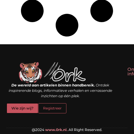
On
in
Linkbuilding kopen: slim shortcut of riskante valkuil?
Geld verdienen met een website: droom of doe-het-zelf realiteit?
De wereld aan artikelen binnen handbereik.
Ontdek
inspirerende blogs, informatieve verhalen en verrassende
inzichten op één plek.
Wie zijn wij?
Registreer
@2024
www.0rk.nl.
All Right Reserved.