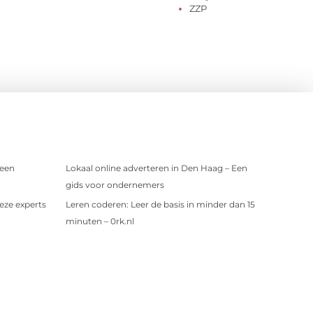
ZZP
 een
Lokaal online adverteren in Den Haag – Een
gids voor ondernemers
eze experts
Leren coderen: Leer de basis in minder dan 15
minuten – 0rk.nl