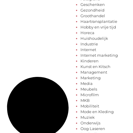
Geschenken
Gezondheid
Groothandel
Haartransplantatie
Hobby en vrije tijd
Horeca
Huishoudelijk
Industrie
Internet
Internet marketing
Kinderen
Kunst en Kitsch
Management
Marketing
Media
Meubels
Microfilm
MKB
Mobiliteit
Mode en Kleding
Muziek
Onderwijs
Oog Laseren