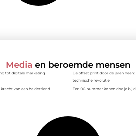
Media
en beroemde mensen
ing tot digitale marketing
De offset print door de jaren heen:
technische revolutie
kracht van een helderziend
Een 06-nummer kopen doe je bij d