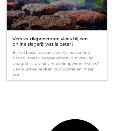
Vers vs. diepgevroren vlees bij een
online slagerij: wat is beter?
Bij het bestellen van vlees via een online
slagerij zoals Vleespakketje.nl rijst vaak de
vraag: kiest u voor vers of diepgevroren vlees?
Beide opties hebben hun voordelen, maar
wat is