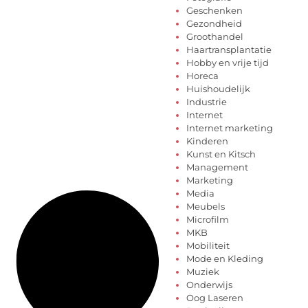
Geschenken
Gezondheid
Groothandel
Haartransplantatie
Hobby en vrije tijd
Horeca
Huishoudelijk
Industrie
Internet
Internet marketing
Kinderen
Kunst en Kitsch
Management
Marketing
Media
Meubels
Microfilm
MKB
Mobiliteit
Mode en Kleding
Muziek
Onderwijs
Oog Laseren