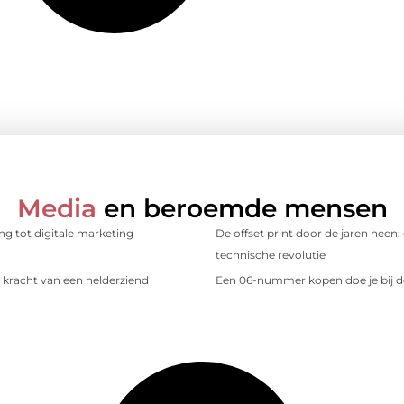
Media
en beroemde mensen
ing tot digitale marketing
De offset print door de jaren heen:
technische revolutie
kracht van een helderziend
Een 06-nummer kopen doe je bij d