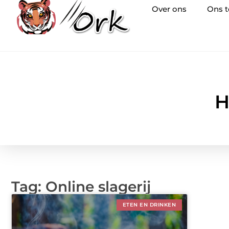
Over ons
Ons 
H
Tag: Online slagerij
ETEN EN DRINKEN