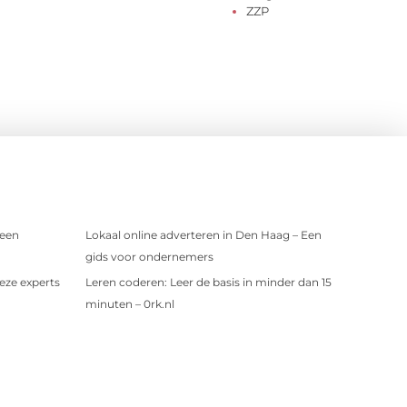
ZZP
 een
Lokaal online adverteren in Den Haag – Een
gids voor ondernemers
eze experts
Leren coderen: Leer de basis in minder dan 15
minuten – 0rk.nl