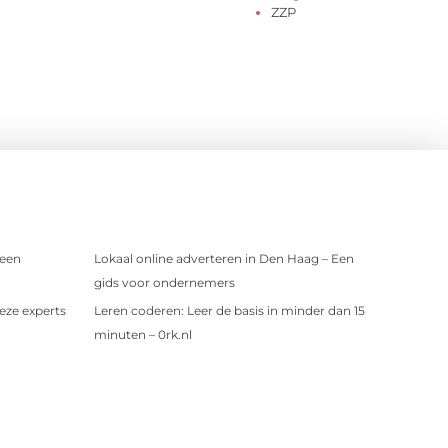
ZZP
 een
Lokaal online adverteren in Den Haag – Een
gids voor ondernemers
eze experts
Leren coderen: Leer de basis in minder dan 15
minuten – 0rk.nl