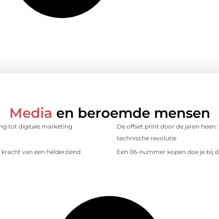
Media
en beroemde mensen
ing tot digitale marketing
De offset print door de jaren heen:
technische revolutie
kracht van een helderziend
Een 06-nummer kopen doe je bij d