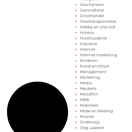
Geschenken
Gezondheid
Groothandel
Haartransplantatie
Hobby en vrije tijd
Horeca
Huishoudelijk
Industrie
Internet
Internet marketing
Kinderen
Kunst en Kitsch
Management
Marketing
Media
Meubels
Microfilm
MKB
Mobiliteit
Mode en Kleding
Muziek
Onderwijs
Oog Laseren