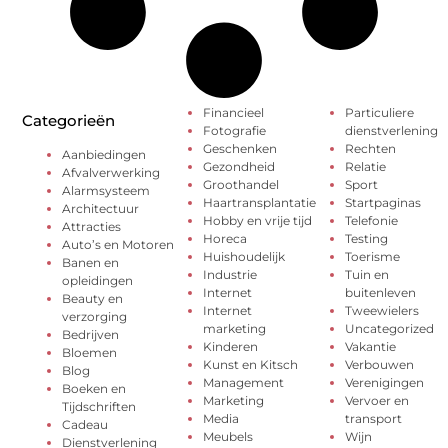
Financieel
Particuliere
Categorieën
Fotografie
dienstverlening
Geschenken
Rechten
Aanbiedingen
Gezondheid
Relatie
Afvalverwerking
Groothandel
Sport
Alarmsysteem
Haartransplantatie
Startpaginas
Architectuur
Hobby en vrije tijd
Telefonie
Attracties
Horeca
Testing
Auto’s en Motoren
Huishoudelijk
Toerisme
Banen en
Industrie
Tuin en
opleidingen
Internet
buitenleven
Beauty en
Internet
Tweewielers
verzorging
marketing
Uncategorized
Bedrijven
Kinderen
Vakantie
Bloemen
Kunst en Kitsch
Verbouwen
Blog
Management
Verenigingen
Boeken en
Marketing
Vervoer en
Tijdschriften
Media
transport
Cadeau
Meubels
Wijn
Dienstverlening