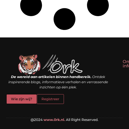
On
in
Linkbuilding kopen: slim shortcut of riskante valkuil?
Geld verdienen met een website: droom of doe-het-zelf realiteit?
De wereld aan artikelen binnen handbereik.
Ontdek
inspirerende blogs, informatieve verhalen en verrassende
inzichten op één plek.
Wie zijn wij?
Registreer
@2024
www.0rk.nl.
All Right Reserved.