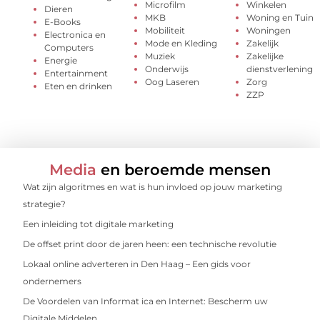
Microfilm
Winkelen
Dieren
MKB
Woning en Tuin
E-Books
Mobiliteit
Woningen
Electronica en
Mode en Kleding
Zakelijk
Computers
Muziek
Zakelijke
Energie
Onderwijs
dienstverlening
Entertainment
Oog Laseren
Zorg
Eten en drinken
ZZP
Media
en beroemde mensen
Wat zijn algoritmes en wat is hun invloed op jouw marketing
strategie?
Een inleiding tot digitale marketing
De offset print door de jaren heen: een technische revolutie
Lokaal online adverteren in Den Haag – Een gids voor
ondernemers
De Voordelen van Informat ica en Internet: Bescherm uw
Digitale Middelen