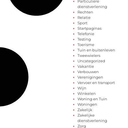
Particuliere
dienstverlening
Rechten
Relatie
Sport
Startpaginas
Telefonie
Testing
Toerisme
Tuin en buitenleven
Tweewielers
Uncategorized
Vakantie
Verbouwen
Verenigingen
Vervoer en transport
Wijn
Winkelen
Woning en Tuin
Woningen
Zakelijk
Zakelijke
dienstverlening
Zorg