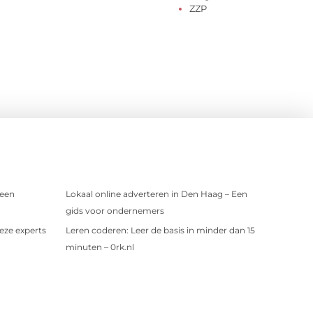
ZZP
 een
Lokaal online adverteren in Den Haag – Een
gids voor ondernemers
eze experts
Leren coderen: Leer de basis in minder dan 15
minuten – 0rk.nl