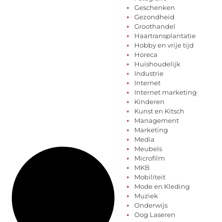
Geschenken
Gezondheid
Groothandel
Haartransplantatie
Hobby en vrije tijd
Horeca
Huishoudelijk
Industrie
Internet
Internet marketing
Kinderen
Kunst en Kitsch
Management
Marketing
Media
Meubels
Microfilm
MKB
Mobiliteit
Mode en Kleding
Muziek
Onderwijs
Oog Laseren