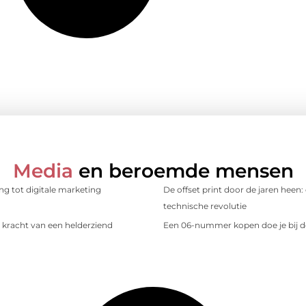
Media
en beroemde mensen
ing tot digitale marketing
De offset print door de jaren heen:
technische revolutie
kracht van een helderziend
Een 06-nummer kopen doe je bij d