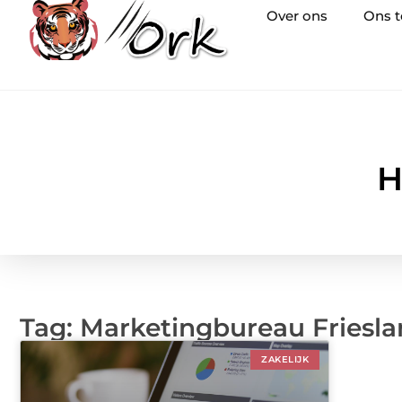
Over ons
Ons 
H
Tag: Marketingbureau Friesl
ZAKELIJK