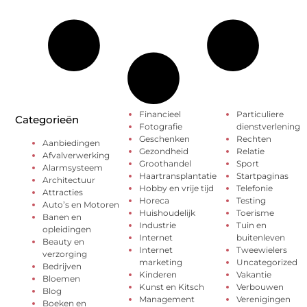
Financieel
Particuliere
Categorieën
Fotografie
dienstverlening
Geschenken
Rechten
Aanbiedingen
Gezondheid
Relatie
Afvalverwerking
Groothandel
Sport
Alarmsysteem
Haartransplantatie
Startpaginas
Architectuur
Hobby en vrije tijd
Telefonie
Attracties
Horeca
Testing
Auto’s en Motoren
Huishoudelijk
Toerisme
Banen en
Industrie
Tuin en
opleidingen
Internet
buitenleven
Beauty en
Internet
Tweewielers
verzorging
marketing
Uncategorized
Bedrijven
Kinderen
Vakantie
Bloemen
Kunst en Kitsch
Verbouwen
Blog
Management
Verenigingen
Boeken en