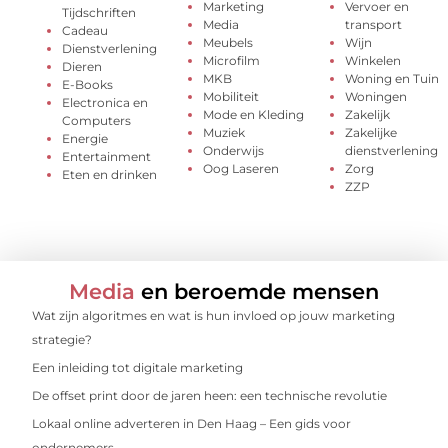
Marketing
Vervoer en
Tijdschriften
Media
transport
Cadeau
Meubels
Wijn
Dienstverlening
Microfilm
Winkelen
Dieren
MKB
Woning en Tuin
E-Books
Mobiliteit
Woningen
Electronica en
Mode en Kleding
Zakelijk
Computers
Muziek
Zakelijke
Energie
Onderwijs
dienstverlening
Entertainment
Oog Laseren
Zorg
Eten en drinken
ZZP
Media
en beroemde mensen
Wat zijn algoritmes en wat is hun invloed op jouw marketing
strategie?
Een inleiding tot digitale marketing
De offset print door de jaren heen: een technische revolutie
Lokaal online adverteren in Den Haag – Een gids voor
ondernemers