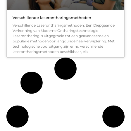
Verschillende laserontharingsmethoden
Verschillende Laserontharingsmethoden: Een Diepgaande
Verkenning van Moderne Ontharingstechnologie
Laserontharing is uitgegroeid tot een geavanceerde en
populaire methode voor langdurige haarverwijdering. Met
technologische vooruitgang zijn er nu verschillende
laserontharingsmethoden beschikbaar, elk