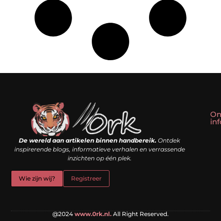
On
in
Linkbuilding kopen: slim shortcut of riskante valkuil?
Geld verdienen met een website: droom of doe-het-zelf realiteit?
De wereld aan artikelen binnen handbereik.
Ontdek
inspirerende blogs, informatieve verhalen en verrassende
inzichten op één plek.
Wie zijn wij?
Registreer
@2024
www.0rk.nl.
All Right Reserved.