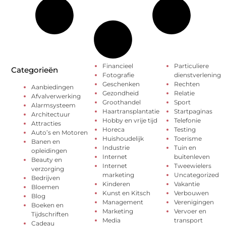
Financieel
Particuliere
Categorieën
Fotografie
dienstverlening
Geschenken
Rechten
Aanbiedingen
Gezondheid
Relatie
Afvalverwerking
Groothandel
Sport
Alarmsysteem
Haartransplantatie
Startpaginas
Architectuur
Hobby en vrije tijd
Telefonie
Attracties
Horeca
Testing
Auto’s en Motoren
Huishoudelijk
Toerisme
Banen en
Industrie
Tuin en
opleidingen
Internet
buitenleven
Beauty en
Internet
Tweewielers
verzorging
marketing
Uncategorized
Bedrijven
Kinderen
Vakantie
Bloemen
Kunst en Kitsch
Verbouwen
Blog
Management
Verenigingen
Boeken en
Marketing
Vervoer en
Tijdschriften
Media
transport
Cadeau