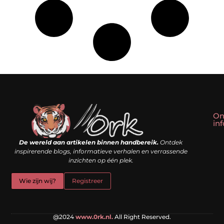
On
in
Linkbuilding kopen: slim shortcut of riskante valkuil?
Geld verdienen met een website: droom of doe-het-zelf realiteit?
De wereld aan artikelen binnen handbereik.
Ontdek
inspirerende blogs, informatieve verhalen en verrassende
inzichten op één plek.
Wie zijn wij?
Registreer
@2024
www.0rk.nl.
All Right Reserved.