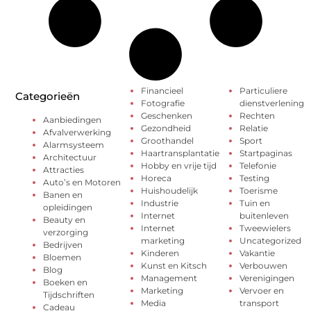
Financieel
Particuliere
Categorieën
Fotografie
dienstverlening
Geschenken
Rechten
Aanbiedingen
Gezondheid
Relatie
Afvalverwerking
Groothandel
Sport
Alarmsysteem
Haartransplantatie
Startpaginas
Architectuur
Hobby en vrije tijd
Telefonie
Attracties
Horeca
Testing
Auto’s en Motoren
Huishoudelijk
Toerisme
Banen en
Industrie
Tuin en
opleidingen
Internet
buitenleven
Beauty en
Internet
Tweewielers
verzorging
marketing
Uncategorized
Bedrijven
Kinderen
Vakantie
Bloemen
Kunst en Kitsch
Verbouwen
Blog
Management
Verenigingen
Boeken en
Marketing
Vervoer en
Tijdschriften
Media
transport
Cadeau