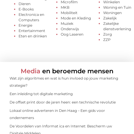
Microfilm
Winkelen
Dieren
MKB
Woning en Tuin
E-Books
Mobiliteit
Woningen
Electronica en
Mode en Kleding
Zakelijk
Computers
Muziek
Zakelijke
Energie
Onderwijs
dienstverlening
Entertainment
Oog Laseren
Zorg
Eten en drinken
ZZP
Media
en beroemde mensen
Wat zijn algoritmes en wat is hun invloed op jouw marketing
strategie?
Een inleiding tot digitale marketing
De offset print door de jaren heen: een technische revolutie
Lokaal online adverteren in Den Haag – Een gids voor
ondernemers
De Voordelen van Informat ica en Internet: Bescherm uw
Digitale Middelen