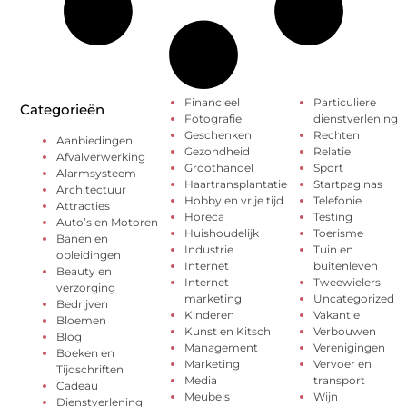
Financieel
Particuliere
Categorieën
Fotografie
dienstverlening
Geschenken
Rechten
Aanbiedingen
Gezondheid
Relatie
Afvalverwerking
Groothandel
Sport
Alarmsysteem
Haartransplantatie
Startpaginas
Architectuur
Hobby en vrije tijd
Telefonie
Attracties
Horeca
Testing
Auto’s en Motoren
Huishoudelijk
Toerisme
Banen en
Industrie
Tuin en
opleidingen
Internet
buitenleven
Beauty en
Internet
Tweewielers
verzorging
marketing
Uncategorized
Bedrijven
Kinderen
Vakantie
Bloemen
Kunst en Kitsch
Verbouwen
Blog
Management
Verenigingen
Boeken en
Marketing
Vervoer en
Tijdschriften
Media
transport
Cadeau
Meubels
Wijn
Dienstverlening