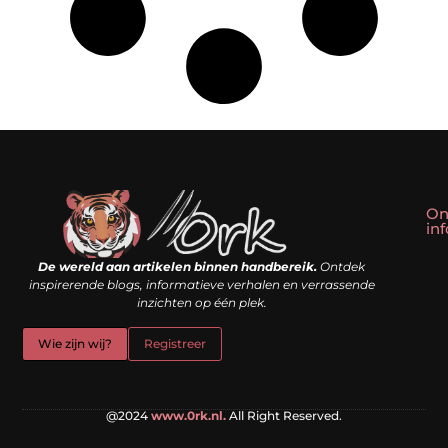
On
in
Linkbuilding kopen: slim shortcut of riskante valkuil?
Geld verdienen met een website: droom of doe-het-zelf realiteit?
De wereld aan artikelen binnen handbereik.
Ontdek
inspirerende blogs, informatieve verhalen en verrassende
inzichten op één plek.
Wie zijn wij?
Registreer
@2024
www.0rk.nl.
All Right Reserved.