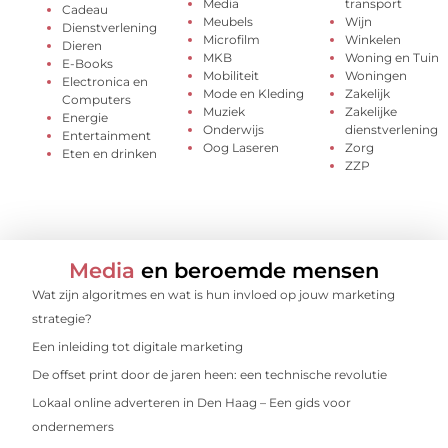
Media
transport
Cadeau
Meubels
Wijn
Dienstverlening
Microfilm
Winkelen
Dieren
MKB
Woning en Tuin
E-Books
Mobiliteit
Woningen
Electronica en
Mode en Kleding
Zakelijk
Computers
Muziek
Zakelijke
Energie
Onderwijs
dienstverlening
Entertainment
Oog Laseren
Zorg
Eten en drinken
ZZP
Media
en beroemde mensen
Wat zijn algoritmes en wat is hun invloed op jouw marketing
strategie?
Een inleiding tot digitale marketing
De offset print door de jaren heen: een technische revolutie
Lokaal online adverteren in Den Haag – Een gids voor
ondernemers