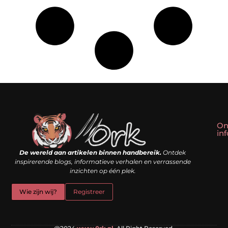
On
in
Linkbuilding kopen: slim shortcut of riskante valkuil?
Geld verdienen met een website: droom of doe-het-zelf realiteit?
De wereld aan artikelen binnen handbereik.
Ontdek
inspirerende blogs, informatieve verhalen en verrassende
inzichten op één plek.
Wie zijn wij?
Registreer