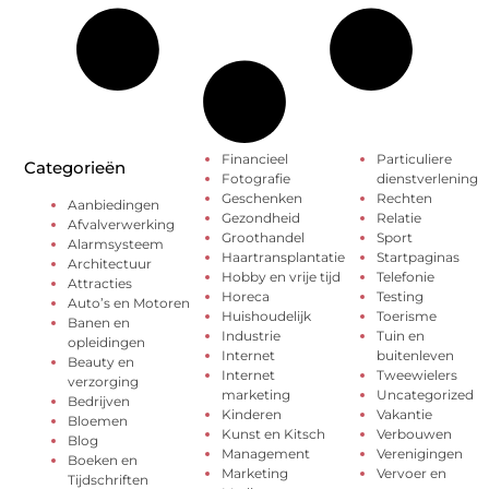
Financieel
Particuliere
Categorieën
Fotografie
dienstverlening
Geschenken
Rechten
Aanbiedingen
Gezondheid
Relatie
Afvalverwerking
Groothandel
Sport
Alarmsysteem
Haartransplantatie
Startpaginas
Architectuur
Hobby en vrije tijd
Telefonie
Attracties
Horeca
Testing
Auto’s en Motoren
Huishoudelijk
Toerisme
Banen en
Industrie
Tuin en
opleidingen
Internet
buitenleven
Beauty en
Internet
Tweewielers
verzorging
marketing
Uncategorized
Bedrijven
Kinderen
Vakantie
Bloemen
Kunst en Kitsch
Verbouwen
Blog
Management
Verenigingen
Boeken en
Marketing
Vervoer en
Tijdschriften