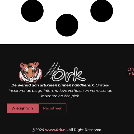
On
in
Linkbuilding kopen: slim shortcut of riskante valkuil?
Geld verdienen met een website: droom of doe-het-zelf realiteit?
De wereld aan artikelen binnen handbereik.
Ontdek
inspirerende blogs, informatieve verhalen en verrassende
inzichten op één plek.
Wie zijn wij?
Registreer
@2024
www.0rk.nl.
All Right Reserved.