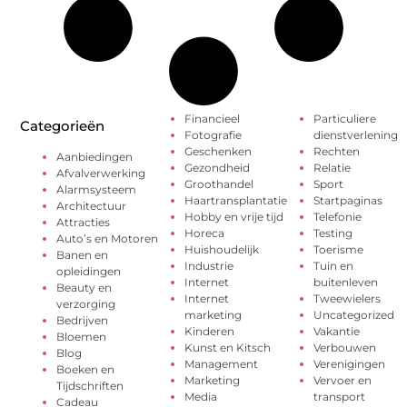
Financieel
Particuliere
Categorieën
Fotografie
dienstverlening
Geschenken
Rechten
Aanbiedingen
Gezondheid
Relatie
Afvalverwerking
Groothandel
Sport
Alarmsysteem
Haartransplantatie
Startpaginas
Architectuur
Hobby en vrije tijd
Telefonie
Attracties
Horeca
Testing
Auto’s en Motoren
Huishoudelijk
Toerisme
Banen en
Industrie
Tuin en
opleidingen
Internet
buitenleven
Beauty en
Internet
Tweewielers
verzorging
marketing
Uncategorized
Bedrijven
Kinderen
Vakantie
Bloemen
Kunst en Kitsch
Verbouwen
Blog
Management
Verenigingen
Boeken en
Marketing
Vervoer en
Tijdschriften
Media
transport
Cadeau