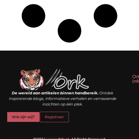
On
in
Linkbuilding kopen: slim shortcut of riskante valkuil?
Geld verdienen met een website: droom of doe-het-zelf realiteit?
De wereld aan artikelen binnen handbereik.
Ontdek
inspirerende blogs, informatieve verhalen en verrassende
inzichten op één plek.
Wie zijn wij?
Registreer