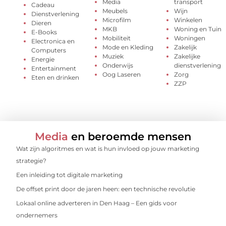
Media
transport
Cadeau
Meubels
Wijn
Dienstverlening
Microfilm
Winkelen
Dieren
MKB
Woning en Tuin
E-Books
Mobiliteit
Woningen
Electronica en
Mode en Kleding
Zakelijk
Computers
Muziek
Zakelijke
Energie
Onderwijs
dienstverlening
Entertainment
Oog Laseren
Zorg
Eten en drinken
ZZP
Media
en beroemde mensen
Wat zijn algoritmes en wat is hun invloed op jouw marketing
strategie?
Een inleiding tot digitale marketing
De offset print door de jaren heen: een technische revolutie
Lokaal online adverteren in Den Haag – Een gids voor
ondernemers