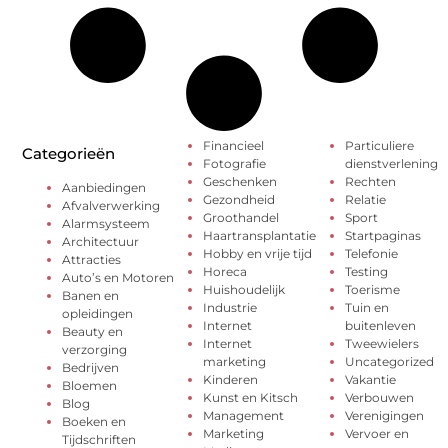
Financieel
Particuliere
Categorieën
Fotografie
dienstverlening
Geschenken
Rechten
Aanbiedingen
Gezondheid
Relatie
Afvalverwerking
Groothandel
Sport
Alarmsysteem
Haartransplantatie
Startpaginas
Architectuur
Hobby en vrije tijd
Telefonie
Attracties
Horeca
Testing
Auto’s en Motoren
Huishoudelijk
Toerisme
Banen en
Industrie
Tuin en
opleidingen
Internet
buitenleven
Beauty en
Internet
Tweewielers
verzorging
marketing
Uncategorized
Bedrijven
Kinderen
Vakantie
Bloemen
Kunst en Kitsch
Verbouwen
Blog
Management
Verenigingen
Boeken en
Marketing
Vervoer en
Tijdschriften