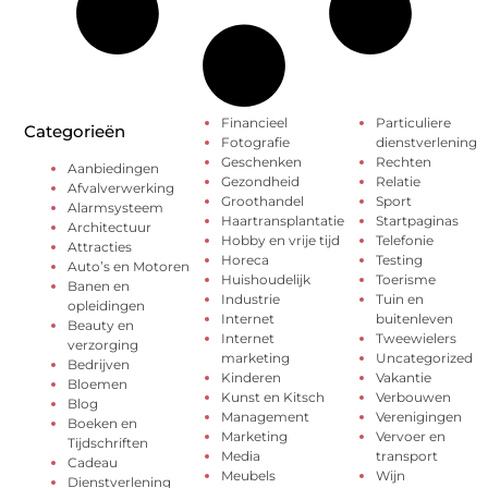
Financieel
Particuliere
Categorieën
Fotografie
dienstverlening
Geschenken
Rechten
Aanbiedingen
Gezondheid
Relatie
Afvalverwerking
Groothandel
Sport
Alarmsysteem
Haartransplantatie
Startpaginas
Architectuur
Hobby en vrije tijd
Telefonie
Attracties
Horeca
Testing
Auto’s en Motoren
Huishoudelijk
Toerisme
Banen en
Industrie
Tuin en
opleidingen
Internet
buitenleven
Beauty en
Internet
Tweewielers
verzorging
marketing
Uncategorized
Bedrijven
Kinderen
Vakantie
Bloemen
Kunst en Kitsch
Verbouwen
Blog
Management
Verenigingen
Boeken en
Marketing
Vervoer en
Tijdschriften
Media
transport
Cadeau
Meubels
Wijn
Dienstverlening