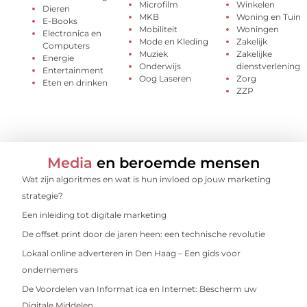
Microfilm
Winkelen
Dieren
MKB
Woning en Tuin
E-Books
Mobiliteit
Woningen
Electronica en
Mode en Kleding
Zakelijk
Computers
Muziek
Zakelijke
Energie
Onderwijs
dienstverlening
Entertainment
Oog Laseren
Zorg
Eten en drinken
ZZP
Media
en beroemde mensen
Wat zijn algoritmes en wat is hun invloed op jouw marketing
strategie?
Een inleiding tot digitale marketing
De offset print door de jaren heen: een technische revolutie
Lokaal online adverteren in Den Haag – Een gids voor
ondernemers
De Voordelen van Informat ica en Internet: Bescherm uw
Digitale Middelen