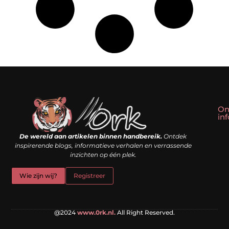
On
in
Linkbuilding kopen: slim shortcut of riskante valkuil?
Geld verdienen met een website: droom of doe-het-zelf realiteit?
De wereld aan artikelen binnen handbereik.
Ontdek
inspirerende blogs, informatieve verhalen en verrassende
inzichten op één plek.
Wie zijn wij?
Registreer
@2024
www.0rk.nl.
All Right Reserved.