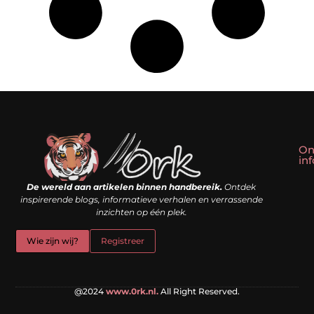
On
in
Linkbuilding kopen: slim shortcut of riskante valkuil?
Geld verdienen met een website: droom of doe-het-zelf realiteit?
De wereld aan artikelen binnen handbereik.
Ontdek
inspirerende blogs, informatieve verhalen en verrassende
inzichten op één plek.
Wie zijn wij?
Registreer
@2024
www.0rk.nl.
All Right Reserved.