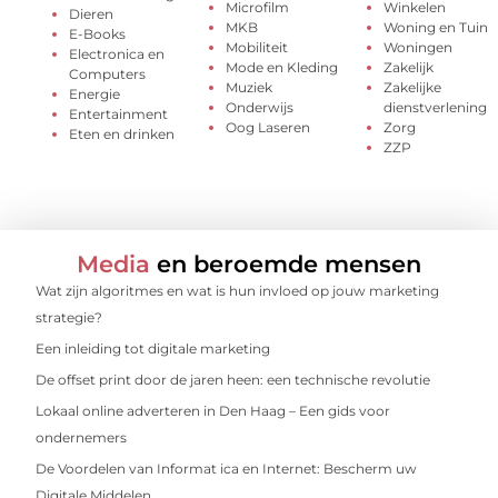
Microfilm
Winkelen
Dieren
MKB
Woning en Tuin
E-Books
Mobiliteit
Woningen
Electronica en
Mode en Kleding
Zakelijk
Computers
Muziek
Zakelijke
Energie
Onderwijs
dienstverlening
Entertainment
Oog Laseren
Zorg
Eten en drinken
ZZP
Media
en beroemde mensen
Wat zijn algoritmes en wat is hun invloed op jouw marketing
strategie?
Een inleiding tot digitale marketing
De offset print door de jaren heen: een technische revolutie
Lokaal online adverteren in Den Haag – Een gids voor
ondernemers
De Voordelen van Informat ica en Internet: Bescherm uw
Digitale Middelen