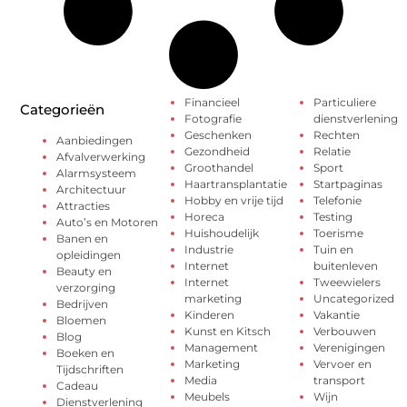
Financieel
Particuliere
Categorieën
Fotografie
dienstverlening
Geschenken
Rechten
Aanbiedingen
Gezondheid
Relatie
Afvalverwerking
Groothandel
Sport
Alarmsysteem
Haartransplantatie
Startpaginas
Architectuur
Hobby en vrije tijd
Telefonie
Attracties
Horeca
Testing
Auto’s en Motoren
Huishoudelijk
Toerisme
Banen en
Industrie
Tuin en
opleidingen
Internet
buitenleven
Beauty en
Internet
Tweewielers
verzorging
marketing
Uncategorized
Bedrijven
Kinderen
Vakantie
Bloemen
Kunst en Kitsch
Verbouwen
Blog
Management
Verenigingen
Boeken en
Marketing
Vervoer en
Tijdschriften
Media
transport
Cadeau
Meubels
Wijn
Dienstverlening