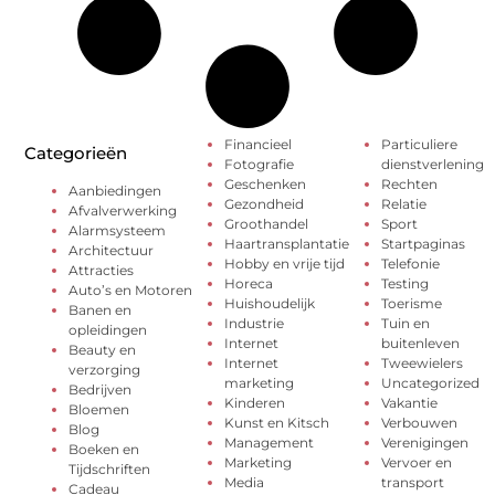
Financieel
Particuliere
Categorieën
Fotografie
dienstverlening
Geschenken
Rechten
Aanbiedingen
Gezondheid
Relatie
Afvalverwerking
Groothandel
Sport
Alarmsysteem
Haartransplantatie
Startpaginas
Architectuur
Hobby en vrije tijd
Telefonie
Attracties
Horeca
Testing
Auto’s en Motoren
Huishoudelijk
Toerisme
Banen en
Industrie
Tuin en
opleidingen
Internet
buitenleven
Beauty en
Internet
Tweewielers
verzorging
marketing
Uncategorized
Bedrijven
Kinderen
Vakantie
Bloemen
Kunst en Kitsch
Verbouwen
Blog
Management
Verenigingen
Boeken en
Marketing
Vervoer en
Tijdschriften
Media
transport
Cadeau