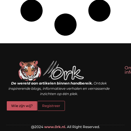
On
in
Linkbuilding kopen: slim shortcut of riskante valkuil?
Geld verdienen met een website: droom of doe-het-zelf realiteit?
De wereld aan artikelen binnen handbereik.
Ontdek
inspirerende blogs, informatieve verhalen en verrassende
inzichten op één plek.
Wie zijn wij?
Registreer
@2024
www.0rk.nl.
All Right Reserved.