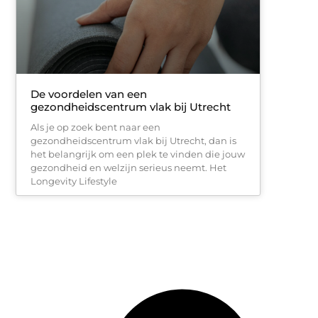
De voordelen van een
gezondheidscentrum vlak bij Utrecht
Als je op zoek bent naar een
gezondheidscentrum vlak bij Utrecht, dan is
het belangrijk om een plek te vinden die jouw
gezondheid en welzijn serieus neemt. Het
Longevity Lifestyle