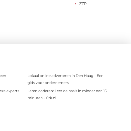
ZZP
 een
Lokaal online adverteren in Den Haag – Een
gids voor ondernemers
eze experts
Leren coderen: Leer de basis in minder dan 15
minuten – 0rk.nl