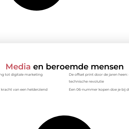
Media
en beroemde mensen
ing tot digitale marketing
De offset print door de jaren heen:
technische revolutie
kracht van een helderziend
Een 06-nummer kopen doe je bij d