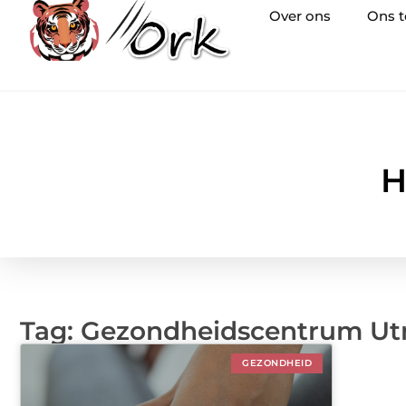
Over ons
Ons 
H
Tag: Gezondheidscentrum Ut
GEZONDHEID