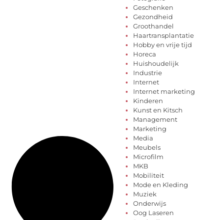
Geschenken
Gezondheid
Groothandel
Haartransplantatie
Hobby en vrije tijd
Horeca
Huishoudelijk
Industrie
Internet
Internet marketing
Kinderen
Kunst en Kitsch
Management
Marketing
Media
Meubels
Microfilm
MKB
Mobiliteit
Mode en Kleding
Muziek
Onderwijs
Oog Laseren