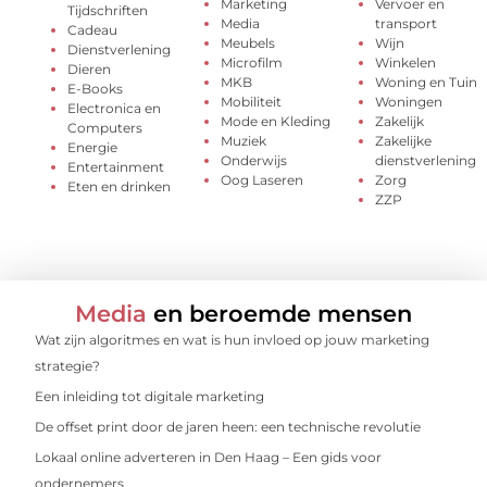
Marketing
Vervoer en
Tijdschriften
Media
transport
Cadeau
Meubels
Wijn
Dienstverlening
Microfilm
Winkelen
Dieren
MKB
Woning en Tuin
E-Books
Mobiliteit
Woningen
Electronica en
Mode en Kleding
Zakelijk
Computers
Muziek
Zakelijke
Energie
Onderwijs
dienstverlening
Entertainment
Oog Laseren
Zorg
Eten en drinken
ZZP
Media
en beroemde mensen
Wat zijn algoritmes en wat is hun invloed op jouw marketing
strategie?
Een inleiding tot digitale marketing
De offset print door de jaren heen: een technische revolutie
Lokaal online adverteren in Den Haag – Een gids voor
ondernemers