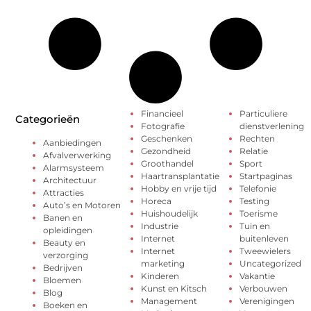
Financieel
Particuliere
Categorieën
Fotografie
dienstverlening
Geschenken
Rechten
Aanbiedingen
Gezondheid
Relatie
Afvalverwerking
Groothandel
Sport
Alarmsysteem
Haartransplantatie
Startpaginas
Architectuur
Hobby en vrije tijd
Telefonie
Attracties
Horeca
Testing
Auto’s en Motoren
Huishoudelijk
Toerisme
Banen en
Industrie
Tuin en
opleidingen
Internet
buitenleven
Beauty en
Internet
Tweewielers
verzorging
marketing
Uncategorized
Bedrijven
Kinderen
Vakantie
Bloemen
Kunst en Kitsch
Verbouwen
Blog
Management
Verenigingen
Boeken en