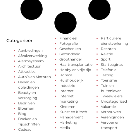
Financieel
Particuliere
Categorieën
Fotografie
dienstverlening
Geschenken
Rechten
Aanbiedingen
Gezondheid
Relatie
Afvalverwerking
Groothandel
Sport
Alarmsysteem
Haartransplantatie
Startpaginas
Architectuur
Hobby en vrije tijd
Telefonie
Attracties
Horeca
Testing
Auto’s en Motoren
Huishoudelijk
Toerisme
Banen en
Industrie
Tuin en
opleidingen
Internet
buitenleven
Beauty en
Internet
Tweewielers
verzorging
marketing
Uncategorized
Bedrijven
Kinderen
Vakantie
Bloemen
Kunst en Kitsch
Verbouwen
Blog
Management
Verenigingen
Boeken en
Marketing
Vervoer en
Tijdschriften
Media
transport
Cadeau