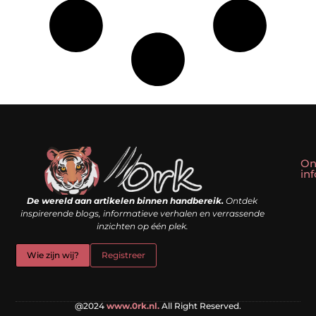
On
in
Linkbuilding kopen: slim shortcut of riskante valkuil?
Geld verdienen met een website: droom of doe-het-zelf realiteit?
De wereld aan artikelen binnen handbereik.
Ontdek
inspirerende blogs, informatieve verhalen en verrassende
inzichten op één plek.
Wie zijn wij?
Registreer
@2024
www.0rk.nl.
All Right Reserved.