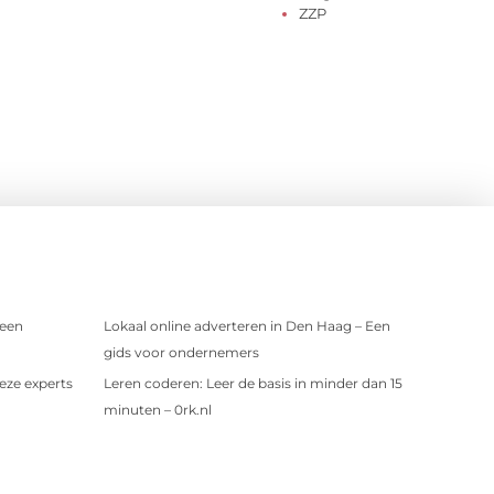
ZZP
 een
Lokaal online adverteren in Den Haag – Een
gids voor ondernemers
eze experts
Leren coderen: Leer de basis in minder dan 15
minuten – 0rk.nl