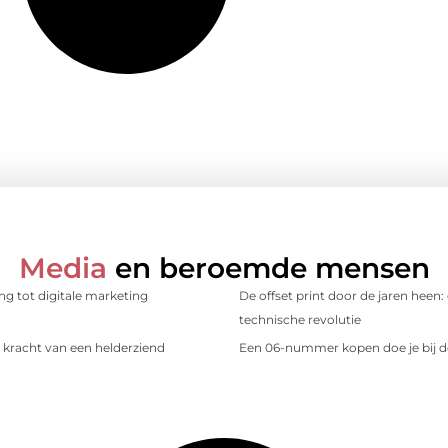
Media
en beroemde mensen
ing tot digitale marketing
De offset print door de jaren heen:
technische revolutie
kracht van een helderziend
Een 06-nummer kopen doe je bij d