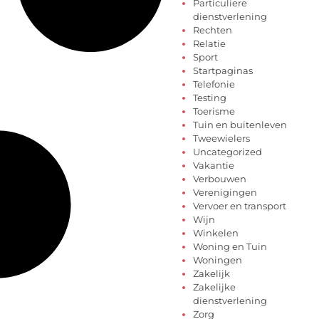
Particuliere
dienstverlening
Rechten
Relatie
Sport
Startpaginas
Telefonie
Testing
Toerisme
Tuin en buitenleven
Tweewielers
Uncategorized
Vakantie
Verbouwen
Verenigingen
Vervoer en transport
Wijn
Winkelen
Woning en Tuin
Woningen
Zakelijk
Zakelijke
dienstverlening
Zorg