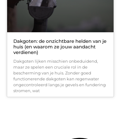
Dakgoten: de onzichtbare helden van je
huis (en waarom ze jouw aandacht
verdienen)
Dakgoten lijken misschien onbeduidend,
maar ze spelen een cruciale rol in de
bescherming van je huis. Zonder goed
functionerende dakgoten kan regenwater
ongecontroleerd langs je gevels en fundering
stromen, wat