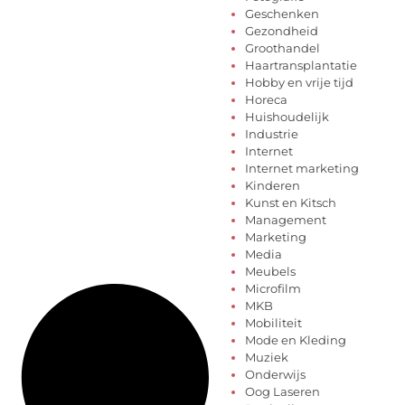
Geschenken
Gezondheid
Groothandel
Haartransplantatie
Hobby en vrije tijd
Horeca
Huishoudelijk
Industrie
Internet
Internet marketing
Kinderen
Kunst en Kitsch
Management
Marketing
Media
Meubels
Microfilm
MKB
Mobiliteit
Mode en Kleding
Muziek
Onderwijs
Oog Laseren