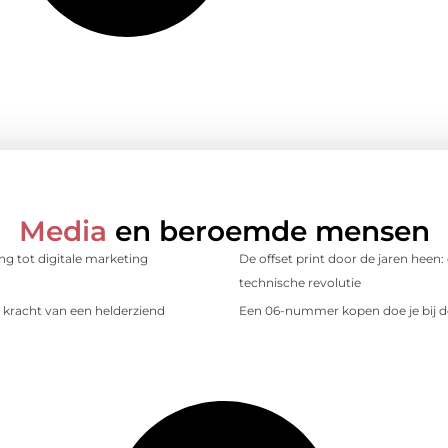
Media
en beroemde mensen
ing tot digitale marketing
De offset print door de jaren heen:
technische revolutie
kracht van een helderziend
Een 06-nummer kopen doe je bij d