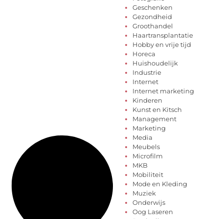
Geschenken
Gezondheid
Groothandel
Haartransplantatie
Hobby en vrije tijd
Horeca
Huishoudelijk
Industrie
Internet
Internet marketing
Kinderen
Kunst en Kitsch
Management
Marketing
Media
Meubels
Microfilm
MKB
Mobiliteit
Mode en Kleding
Muziek
Onderwijs
Oog Laseren