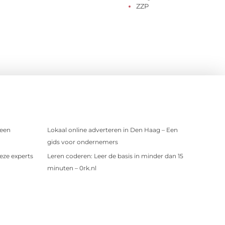
ZZP
 een
Lokaal online adverteren in Den Haag – Een
gids voor ondernemers
eze experts
Leren coderen: Leer de basis in minder dan 15
minuten – 0rk.nl