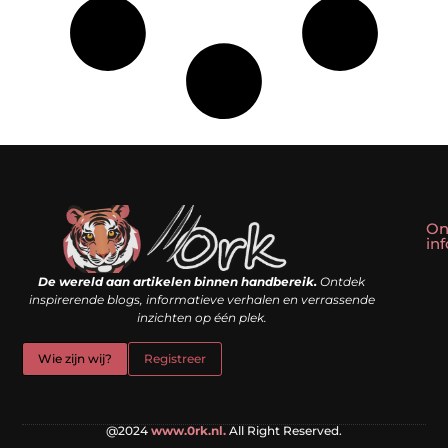
On
in
Linkbuilding kopen: slim shortcut of riskante valkuil?
Geld verdienen met een website: droom of doe-het-zelf realiteit?
De wereld aan artikelen binnen handbereik.
Ontdek
inspirerende blogs, informatieve verhalen en verrassende
inzichten op één plek.
Wie zijn wij?
Registreer
@2024
www.0rk.nl.
All Right Reserved.