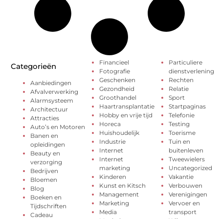
Financieel
Particuliere
Categorieën
Fotografie
dienstverlening
Geschenken
Rechten
Aanbiedingen
Gezondheid
Relatie
Afvalverwerking
Groothandel
Sport
Alarmsysteem
Haartransplantatie
Startpaginas
Architectuur
Hobby en vrije tijd
Telefonie
Attracties
Horeca
Testing
Auto’s en Motoren
Huishoudelijk
Toerisme
Banen en
Industrie
Tuin en
opleidingen
Internet
buitenleven
Beauty en
Internet
Tweewielers
verzorging
marketing
Uncategorized
Bedrijven
Kinderen
Vakantie
Bloemen
Kunst en Kitsch
Verbouwen
Blog
Management
Verenigingen
Boeken en
Marketing
Vervoer en
Tijdschriften
Media
transport
Cadeau