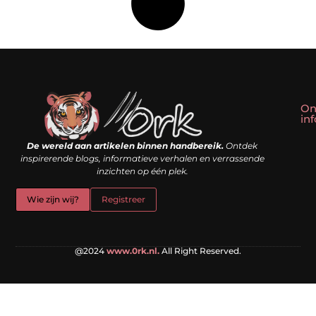
On
in
Linkbuilding kopen: slim shortcut of riskante valkuil?
Geld verdienen met een website: droom of doe-het-zelf realiteit?
De wereld aan artikelen binnen handbereik.
Ontdek
inspirerende blogs, informatieve verhalen en verrassende
inzichten op één plek.
Wie zijn wij?
Registreer
@2024
www.0rk.nl.
All Right Reserved.