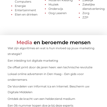
Mode en Kleding
Zakelijk
Computers
Muziek
Zakelijke
Energie
Onderwijs
dienstverlening
Entertainment
Oog Laseren
Zorg
Eten en drinken
ZZP
Media
en beroemde mensen
Wat zijn algoritmes en wat is hun invloed op jouw marketing
strategie?
Een inleiding tot digitale marketing
De offset print door de jaren heen: een technische revolutie
Lokaal online adverteren in Den Haag – Een gids voor
ondernemers
De Voordelen van Informat ica en Internet: Bescherm uw
Digitale Middelen
Ontdek de kracht van een helderziend medium
Een 06-nummer kopen doe je bij deze experts