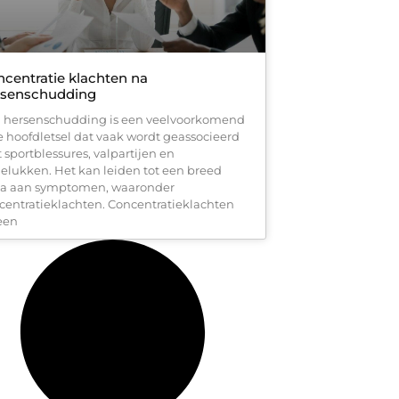
centratie klachten na
rsenschudding
 hersenschudding is een veelvoorkomend
e hoofdletsel dat vaak wordt geassocieerd
 sportblessures, valpartijen en
elukken. Het kan leiden tot een breed
la aan symptomen, waaronder
centratieklachten. Concentratieklachten
een