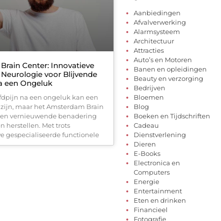
Aanbiedingen
Afvalverwerking
Alarmsysteem
Architectuur
Attracties
Auto’s en Motoren
rain Center: Innovatieve
Banen en opleidingen
 Neurologie voor Blijvende
Beauty en verzorging
a een Ongeluk
Bedrijven
fdpijn na een ongeluk kan een
Bloemen
t zijn, maar het Amsterdam Brain
Blog
 een vernieuwende benadering
Boeken en Tijdschriften
n herstellen. Met trots
Cadeau
e gespecialiseerde functionele
Dienstverlening
Dieren
E-Books
Electronica en
Computers
Energie
Entertainment
Eten en drinken
Financieel
Fotografie