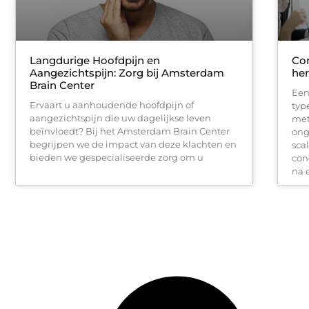
Langdurige Hoofdpijn en
Con
Aangezichtspijn: Zorg bij Amsterdam
he
Brain Center
Een
Ervaart u aanhoudende hoofdpijn of
typ
aangezichtspijn die uw dagelijkse leven
met
beïnvloedt? Bij het Amsterdam Brain Center
ong
begrijpen we de impact van deze klachten en
sca
bieden we gespecialiseerde zorg om u
con
na 