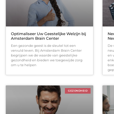
Optimaliseer Uw Geestelijke Welzijn bij
Neu
Amsterdam Brain Center
Neu
Een gezonde geest is de sleutel tot een
De 
vervuld leven. Bij Amsterdam Brain Center
neu
begrijpen we de waarde van geestelijke
en 
gezondheid en bieden we toegewijde zorg
enk
om u te helpen
boe
gep
GEZONDHEID