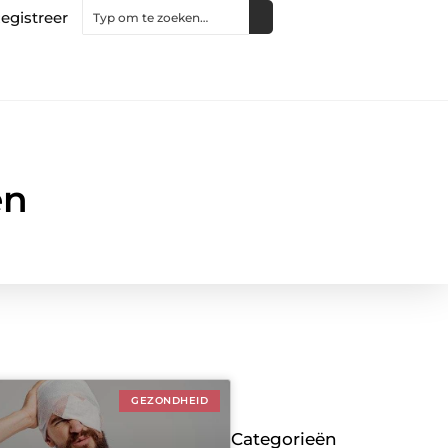
egistreer
en
GEZONDHEID
Categorieën