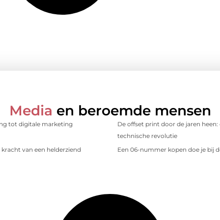
Media
en beroemde mensen
ing tot digitale marketing
De offset print door de jaren heen:
technische revolutie
kracht van een helderziend
Een 06-nummer kopen doe je bij d