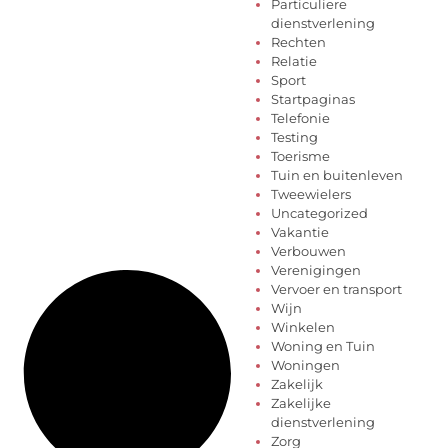
Particuliere
dienstverlening
Rechten
Relatie
Sport
Startpaginas
Telefonie
Testing
Toerisme
Tuin en buitenleven
Tweewielers
Uncategorized
Vakantie
Verbouwen
Verenigingen
Vervoer en transport
Wijn
Winkelen
Woning en Tuin
Woningen
Zakelijk
Zakelijke
dienstverlening
Zorg