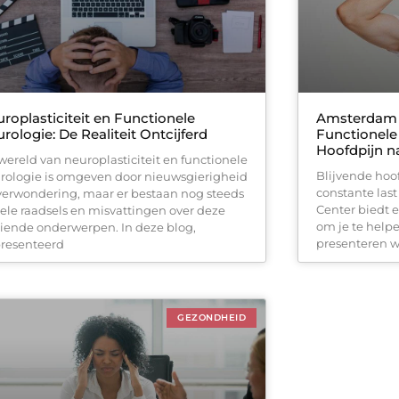
roplasticiteit en Functionele
Amsterdam B
rologie: De Realiteit Ontcijferd
Functionele
Hoofdpijn n
wereld van neuroplasticiteit en functionele
Blijvende hoo
rologie is omgeven door nieuwsgierigheid
constante las
verwondering, maar er bestaan nog steeds
Center biedt
ele raadsels en misvattingen over deze
om je te helpe
iende onderwerpen. In deze blog,
presenteren w
resenteerd
GEZONDHEID