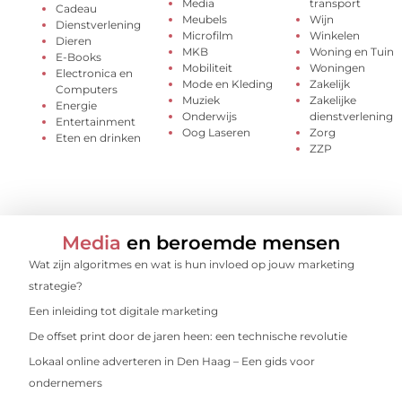
Media
transport
Cadeau
Meubels
Wijn
Dienstverlening
Microfilm
Winkelen
Dieren
MKB
Woning en Tuin
E-Books
Mobiliteit
Woningen
Electronica en
Mode en Kleding
Zakelijk
Computers
Muziek
Zakelijke
Energie
Onderwijs
dienstverlening
Entertainment
Oog Laseren
Zorg
Eten en drinken
ZZP
Media
en beroemde mensen
Wat zijn algoritmes en wat is hun invloed op jouw marketing
strategie?
Een inleiding tot digitale marketing
De offset print door de jaren heen: een technische revolutie
Lokaal online adverteren in Den Haag – Een gids voor
ondernemers