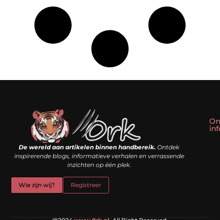
On
in
Linkbuilding kopen: slim shortcut of riskante valkuil?
Geld verdienen met een website: droom of doe-het-zelf realiteit?
De wereld aan artikelen binnen handbereik.
Ontdek
inspirerende blogs, informatieve verhalen en verrassende
inzichten op één plek.
Wie zijn wij?
Registreer