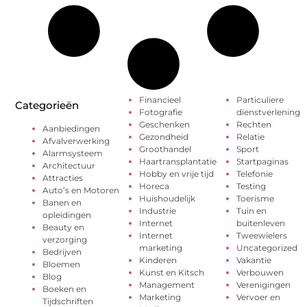
Financieel
Particuliere
Categorieën
Fotografie
dienstverlening
Geschenken
Rechten
Aanbiedingen
Gezondheid
Relatie
Afvalverwerking
Groothandel
Sport
Alarmsysteem
Haartransplantatie
Startpaginas
Architectuur
Hobby en vrije tijd
Telefonie
Attracties
Horeca
Testing
Auto’s en Motoren
Huishoudelijk
Toerisme
Banen en
Industrie
Tuin en
opleidingen
Internet
buitenleven
Beauty en
Internet
Tweewielers
verzorging
marketing
Uncategorized
Bedrijven
Kinderen
Vakantie
Bloemen
Kunst en Kitsch
Verbouwen
Blog
Management
Verenigingen
Boeken en
Marketing
Vervoer en
Tijdschriften