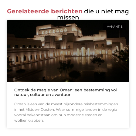
Gerelateerde berichten
die u niet mag
missen
VAKANTIE
Ontdek de magie van Oman: een bestemming vol
natuur, cultuur en avontuur
Oman is een van de meest bijzondere reisbestemmingen
in het Midden-Oosten. Waar sommige landen in de regio
vooral bekendstaan om hun moderne steden en
wolkenkrabbers,