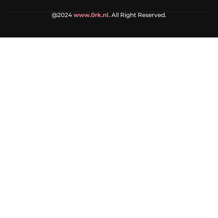
@2024
www.0rk.nl.
All Right Reserved.