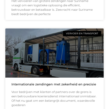
Het vervoeren van grotere zendingen naar Suriname
vraagt om een logistieke oplossing die efficiënt,
betrouwbaar en betaalbaar is. Zeevracht naar Suriname
biedt bedrijven de perfecte
VERVOER EN TRANSPORT
Internationale zendingen met zekerheid en precisie
Voor bedrijven met klanten of partners over de grens is
een betrouwbare koeriersdienst internationaal onmisbaar.
Of het nu gaat om een belangrijk document, waardevolle
goederen