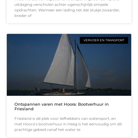
uitdaging verscholen achter ogenschijnlijk simpele
opdrachten. Wanneer een lading net dat stukje zwaarder,
breder of
VERVOER EN TRANSPORT
Ontspannen varen met Hoora: Bootverhuur in
Friesland
Friesland is dé plek voor liefhebbers van watersport, en
met Hoora’s bootverhuur in Heeg is het eenvoudig om dit
prachtige gebied vanaf het water te