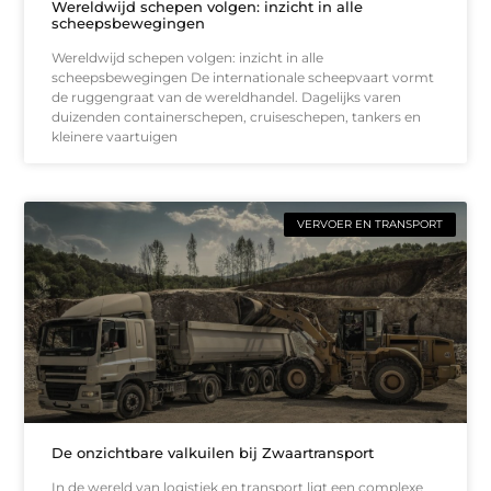
Wereldwijd schepen volgen: inzicht in alle
scheepsbewegingen
Wereldwijd schepen volgen: inzicht in alle
scheepsbewegingen De internationale scheepvaart vormt
de ruggengraat van de wereldhandel. Dagelijks varen
duizenden containerschepen, cruiseschepen, tankers en
kleinere vaartuigen
VERVOER EN TRANSPORT
De onzichtbare valkuilen bij Zwaartransport
In de wereld van logistiek en transport ligt een complexe