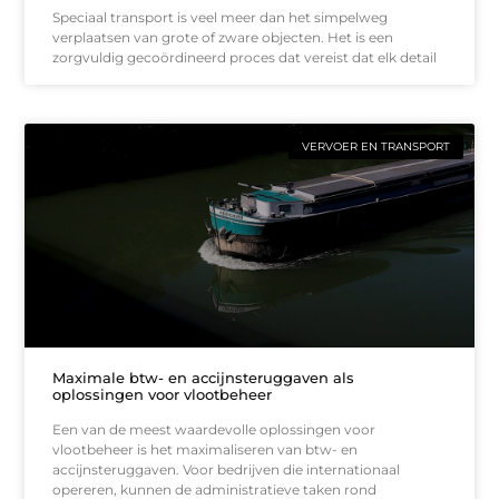
Speciaal transport is veel meer dan het simpelweg
verplaatsen van grote of zware objecten. Het is een
zorgvuldig gecoördineerd proces dat vereist dat elk detail
VERVOER EN TRANSPORT
Maximale btw- en accijnsteruggaven als
oplossingen voor vlootbeheer
Een van de meest waardevolle oplossingen voor
vlootbeheer is het maximaliseren van btw- en
accijnsteruggaven. Voor bedrijven die internationaal
opereren, kunnen de administratieve taken rond