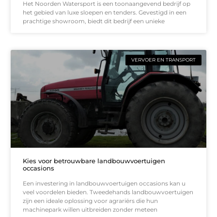
Het Noorden Watersport is een toonaangevend bedrijf op
het gebied van luxe sloepen en tenders. Gevestigd in een
prachtige showroom, biedt dit bedrijf een unieke
VERVOER EN TRANSPORT
Kies voor betrouwbare landbouwvoertuigen
occasions
Een investering in landbouwvoertuigen occasions kan u
veel voordelen bieden. Tweedehands landbouwvoertuigen
zijn een ideale oplossing voor agrariërs die hun
machinepark willen uitbreiden zonder meteen