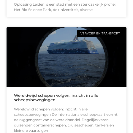
Oplossing Leiden is een stad met een sterk zakelijk profiel.
Het Bio Science Park, de universiteit, diverse
VERVOER EN TRANSPORT
Wereldwijd schepen volgen: inzicht in alle
scheepsbewegingen
Wereldwijd schepen volgen: inzicht in alle
scheepsbewegingen De internationale scheepvaart vormt
de ruggengraat van de wereldhandel. Dagelijks varen
duizenden containerschepen, cruiseschepen, tankers en
kleinere vaartuigen