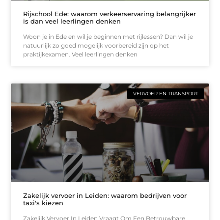
Rijschool Ede: waarom verkeerservaring belangrijker
is dan veel leerlingen denken
Woon je in Ede en wil je beginnen met rijlessen? Dan wil je
natuurlijk zo goed mogelijk voorbereid zijn op het
praktijkexamen. Veel leerlingen denken
VERVOER EN TRANSPORT
Zakelijk vervoer in Leiden: waarom bedrijven voor
taxi's kiezen
Zakelijk Vervoer In Leiden Vraagt Om Een Betrouwbare