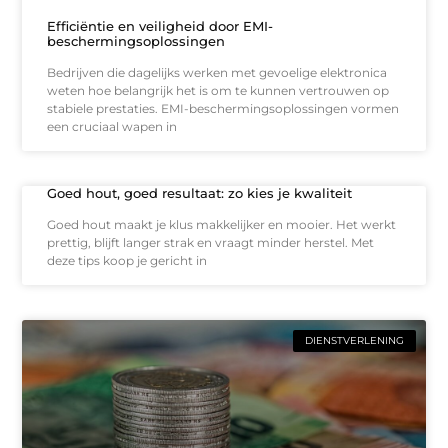
Efficiëntie en veiligheid door EMI-
beschermingsoplossingen
Bedrijven die dagelijks werken met gevoelige elektronica
weten hoe belangrijk het is om te kunnen vertrouwen op
stabiele prestaties. EMI-beschermingsoplossingen vormen
een cruciaal wapen in
Goed hout, goed resultaat: zo kies je kwaliteit
Goed hout maakt je klus makkelijker en mooier. Het werkt
prettig, blijft langer strak en vraagt minder herstel. Met
deze tips koop je gericht in
DIENSTVERLENING