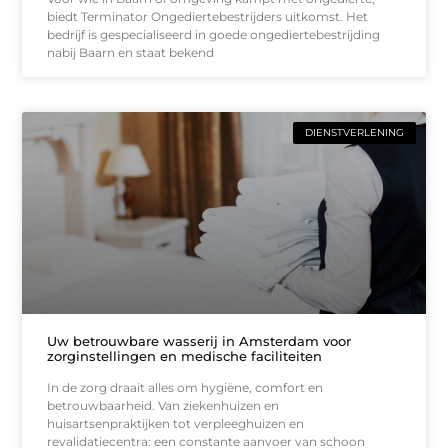
biedt Terminator Ongediertebestrijders uitkomst. Het
bedrijf is gespecialiseerd in goede ongediertebestrijding
nabij Baarn en staat bekend
DIENSTVERLENING
Uw betrouwbare wasserij in Amsterdam voor
zorginstellingen en medische faciliteiten
In de zorg draait alles om hygiëne, comfort en
betrouwbaarheid. Van ziekenhuizen en
huisartsenpraktijken tot verpleeghuizen en
revalidatiecentra: een constante aanvoer van schoon