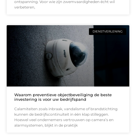
ontspanning. Voor wie zijn zwemvaardigheden écht wil
verbeteren,
DIENSTVERLENING
Waarom preventieve objectbeveiliging de beste
investering is voor uw bedrijfspand
Calamiteiten zoals inbraak, vandalisme of brandstichting
kunnen de bedrijfscontinuïteit in één klap stilleggen.
Hoewel veel ondernemers vertrouwen op camera’s en
alarmsystemen, blijkt in de praktijk