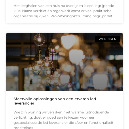
Het leeghalen van een huis na overlijden is een ingrijpende
klus. Naast verdriet en regelwerk komt er veel praktische
organisatie bij kijken. Pro-Woningontruiming begrijpt dat
WONINGEN
Sfeervolle oplossingen van een ervaren led
leverancier
Wie zijn woning wil verrijken met warme, uitnodigende
verlichting, doet er goed aan te kiezen voor een
gespecialiseerde led leverancier die sfeer en functionaliteit
moeiteloos