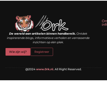
On
in
Linkbuilding kopen: slim shortcut of riskante valkuil?
Geld verdienen met een website: droom of doe-het-zelf realiteit?
De wereld aan artikelen binnen handbereik.
Ontdek
inspirerende blogs, informatieve verhalen en verrassende
inzichten op één plek.
Wie zijn wij?
Registreer
@2024
www.0rk.nl.
All Right Reserved.