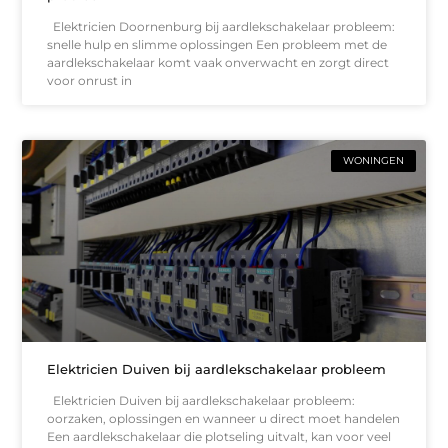
Elektricien Doornenburg bij aardlekschakelaar probleem:
snelle hulp en slimme oplossingen Een probleem met de
aardlekschakelaar komt vaak onverwacht en zorgt direct
voor onrust in
WONINGEN
Elektricien Duiven bij aardlekschakelaar probleem
Elektricien Duiven bij aardlekschakelaar probleem:
oorzaken, oplossingen en wanneer u direct moet handelen
Een aardlekschakelaar die plotseling uitvalt, kan voor veel