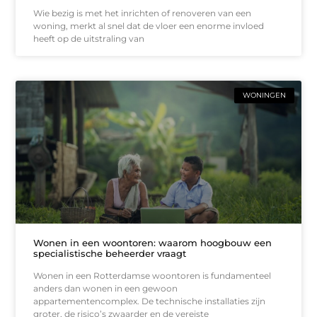
Wie bezig is met het inrichten of renoveren van een
woning, merkt al snel dat de vloer een enorme invloed
heeft op de uitstraling van
WONINGEN
Wonen in een woontoren: waarom hoogbouw een
specialistische beheerder vraagt
Wonen in een Rotterdamse woontoren is fundamenteel
anders dan wonen in een gewoon
appartementencomplex. De technische installaties zijn
groter, de risico’s zwaarder en de vereiste