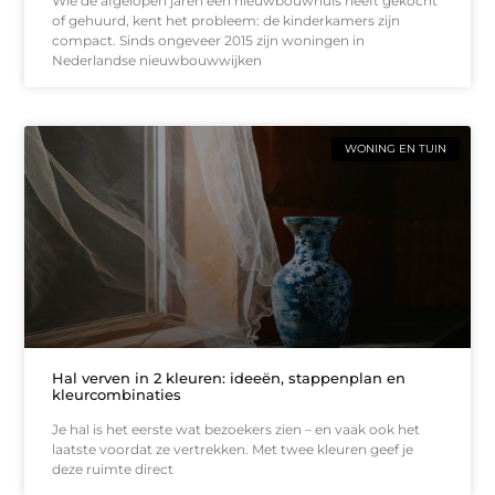
Wie de afgelopen jaren een nieuwbouwhuis heeft gekocht
of gehuurd, kent het probleem: de kinderkamers zijn
compact. Sinds ongeveer 2015 zijn woningen in
Nederlandse nieuwbouwwijken
WONING EN TUIN
Hal verven in 2 kleuren: ideeën, stappenplan en
kleurcombinaties
Je hal is het eerste wat bezoekers zien – en vaak ook het
laatste voordat ze vertrekken. Met twee kleuren geef je
deze ruimte direct