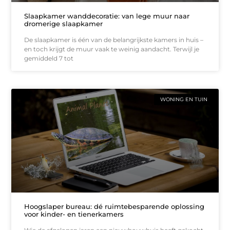
Slaapkamer wanddecoratie: van lege muur naar
dromerige slaapkamer
De slaapkamer is één van de belangrijkste kamers in huis –
en toch krijgt de muur vaak te weinig aandacht. Terwijl je
gemiddeld 7 tot
WONING EN TUIN
Hoogslaper bureau: dé ruimtebesparende oplossing
voor kinder- en tienerkamers