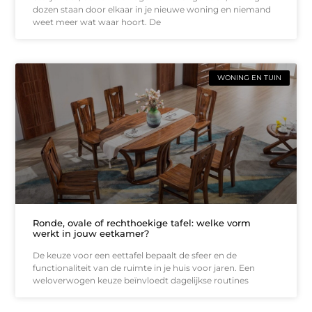
dozen staan door elkaar in je nieuwe woning en niemand
weet meer wat waar hoort. De
WONING EN TUIN
Ronde, ovale of rechthoekige tafel: welke vorm
werkt in jouw eetkamer?
De keuze voor een eettafel bepaalt de sfeer en de
functionaliteit van de ruimte in je huis voor jaren. Een
weloverwogen keuze beïnvloedt dagelijkse routines