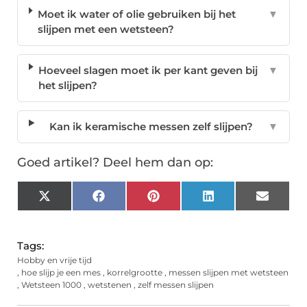
Moet ik water of olie gebruiken bij het
▼
slijpen met een wetsteen?
Hoeveel slagen moet ik per kant geven bij
▼
het slijpen?
Kan ik keramische messen zelf slijpen?
▼
Goed artikel? Deel hem dan op:
X
Facebook
Pinterest
LinkedIn
Email
(Twitter)
Tags:
Hobby en vrije tijd
,
hoe slijp je een mes
,
korrelgrootte
,
messen slijpen met wetsteen
,
Wetsteen 1000
,
wetstenen
,
zelf messen slijpen