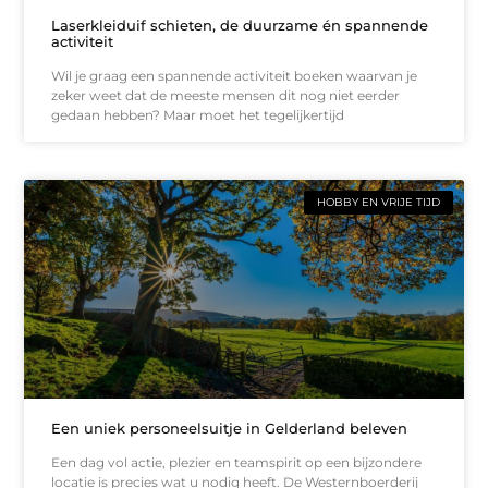
Laserkleiduif schieten, de duurzame én spannende
activiteit
Wil je graag een spannende activiteit boeken waarvan je
zeker weet dat de meeste mensen dit nog niet eerder
gedaan hebben? Maar moet het tegelijkertijd
HOBBY EN VRIJE TIJD
Een uniek personeelsuitje in Gelderland beleven
Een dag vol actie, plezier en teamspirit op een bijzondere
locatie is precies wat u nodig heeft. De Westernboerderij