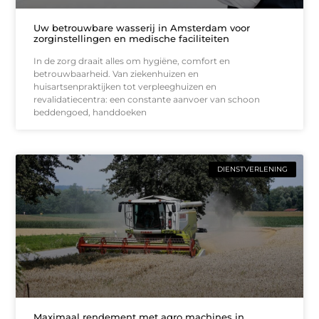
Uw betrouwbare wasserij in Amsterdam voor
zorginstellingen en medische faciliteiten
In de zorg draait alles om hygiëne, comfort en
betrouwbaarheid. Van ziekenhuizen en
huisartsenpraktijken tot verpleeghuizen en
revalidatiecentra: een constante aanvoer van schoon
beddengoed, handdoeken
DIENSTVERLENING
Maximaal rendement met agro machines in