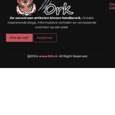
On
in
Linkbuilding kopen: slim shortcut of riskante valkuil?
Geld verdienen met een website: droom of doe-het-zelf realiteit?
De wereld aan artikelen binnen handbereik.
Ontdek
inspirerende blogs, informatieve verhalen en verrassende
inzichten op één plek.
Wie zijn wij?
Registreer
@2024
www.0rk.nl.
All Right Reserved.