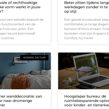
vale of rechthoekige
Beter zitten tijdens lang
lke vorm werkt in jouw
werkdagen zonder in te 
r?
op stijl
oor een eettafel bepaalt de
Een goede bureaustoel bep
e functionaliteit van de
comfortabel je lange dagen
je huis voor jaren. Een
kantoor of thuis ervaart. Free
gen keuze beïnvloedt
tevreden met zijn Ergopro E
 routines
Comfort; hij merkt
WONING EN TUIN
WON
er wanddecoratie: van
Hoogslaper bureau: dé
r naar dromerige
ruimtebesparende oplo
mer
voor kinder- en tienerk