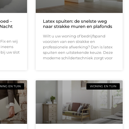
oed –
Latex spuiten: de snelste weg
 Nacht
naar strakke muren en plafonds
Wilt u uw woning of bedrijfspand
Fix en wij
voorzien van een strakke en
u ineens
professionele afwerking? Dan is latex
bij uw slot
spuiten een uitstekende keuze. Deze
moderne schildertechniek zorgt voor
ING EN TUIN
WONING EN TUIN