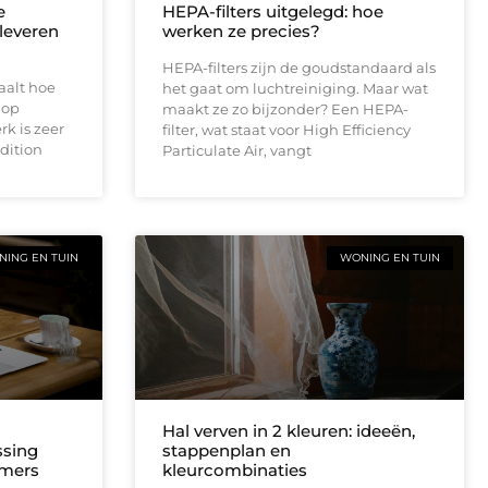
e
HEPA-filters uitgelegd: hoe
leveren
werken ze precies?
HEPA-filters zijn de goudstandaard als
aalt hoe
het gaat om luchtreiniging. Maar wat
 op
maakt ze zo bijzonder? Een HEPA-
rk is zeer
filter, wat staat voor High Efficiency
dition
Particulate Air, vangt
ING EN TUIN
WONING EN TUIN
Hal verven in 2 kleuren: ideeën,
ssing
stappenplan en
amers
kleurcombinaties