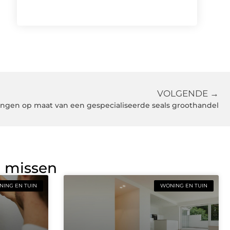
VOLGENDE →
tingen op maat van een gespecialiseerde seals groothandel
g missen
ING EN TUIN
WONING EN TUIN