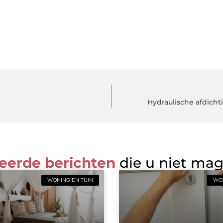
Hydraulische afdich
eerde berichten
die u niet ma
WONING EN TUIN
WON