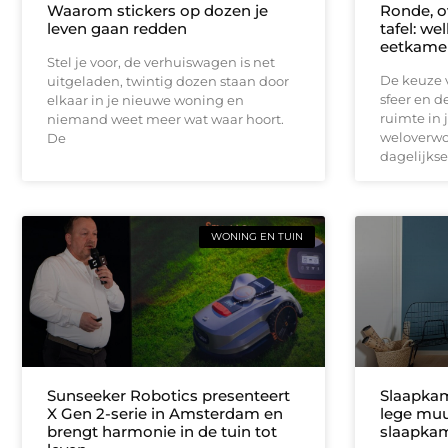
Waarom stickers op dozen je
Ronde, o
leven gaan redden
tafel: we
eetkame
Stel je voor, de verhuiswagen is net
De keuze v
uitgeladen, twintig dozen staan door
sfeer en d
elkaar in je nieuwe woning en
ruimte in 
niemand weet meer wat waar hoort.
weloverwo
De
dagelijkse
WONING EN TUIN
Sunseeker Robotics presenteert
Slaapkam
X Gen 2-serie in Amsterdam en
lege muu
brengt harmonie in de tuin tot
slaapka