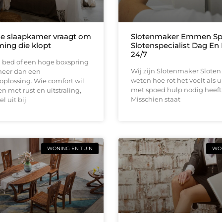
e slaapkamer vraagt om
Slotenmaker Emmen Sp
ing die klopt
Slotenspecialist Dag En
24/7
l bed of een hoge boxspring
Wij zijn Slotenmaker Sloten 
meer dan een
weten hoe rot het voelt als 
plossing. Wie comfort wil
met spoed hulp nodig heeft 
 met rust en uitstraling,
Misschien staat
l uit bij
WONING EN TUIN
WON