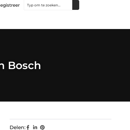
egistreer
en Bosch
Delen: