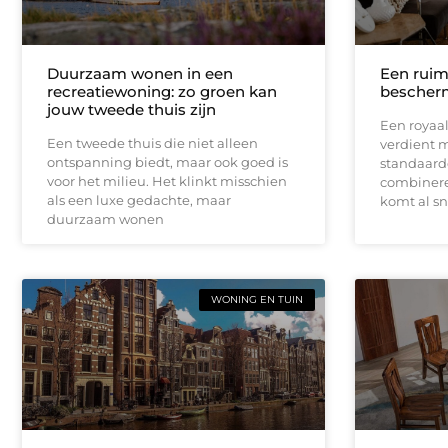
Duurzaam wonen in een
Een ruim
recreatiewoning: zo groen kan
bescherm
jouw tweede thuis zijn
Een royaa
Een tweede thuis die niet alleen
verdient 
ontspanning biedt, maar ook goed is
standaardo
voor het milieu. Het klinkt misschien
combineren
als een luxe gedachte, maar
komt al sne
duurzaam wonen
WONING EN TUIN